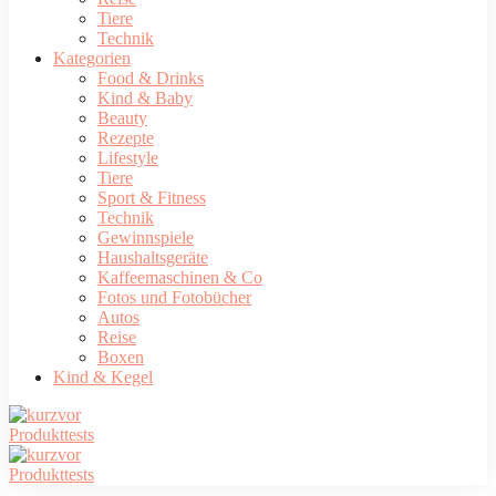
Tiere
Technik
Kategorien
Food & Drinks
Kind & Baby
Beauty
Rezepte
Lifestyle
Tiere
Sport & Fitness
Technik
Gewinnspiele
Haushaltsgeräte
Kaffeemaschinen & Co
Fotos und Fotobücher
Autos
Reise
Boxen
Kind & Kegel