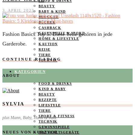
FOOD & DRINKS
BEAUTY
3. APRIL 2023
BABY & KIND
BLOGGER
BÜCHER
CASHBACK
Fashion Basics Top 5. Diese Teile gehören in jede
GESUNDHEIT & SPORT
HOME & LIFESTYLE
Garderobe.
KAUTION
REISE
TIERE
CONTINUE READING
TECHNIK
KATEGORIEN
ABOUT
FOOD & DRINKS
KIND & BABY
BEAUTY
REZEPTE
SYLVIA
LIFESTYLE
TIERE
SPORT & FITNESS
plus Mann, Baby, Hund & Katz
TECHNIK
GEWINNSPIELE
NEUES VON KURZVOR
HAUSHALTSGERÄTE