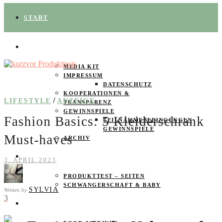
START
ÜBER UNS
MEDIA KIT
IMPRESSUM
DATENSCHUTZ
KOOPERATIONEN &
/
LIFESTYLE
ANZEIGE
TRANSPARENZ
GEWINNSPIELE
Fashion Basics: 5 Kleiderschrank
TEILNAHMEBEDINGUNGEN
GEWINNSPIELE
Must-haves
ARCHIV
SPAREN
3. APRIL 2023
PRODUKTTEST – SEITEN
SCHWANGERSCHAFT & BABY
SYLVIA
Written by
3
PRODUKTTESTER GESUCHT