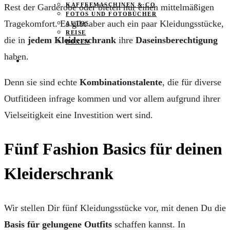
KAFFEEMASCHINEN & CO
Rest der Garderobe oder bieten nur einen mittelmäßigen
FOTOS UND FOTOBÜCHER
Tragekomfort. Es gibt aber auch ein paar Kleidungsstücke,
AUTOS
REISE
die in
jedem Kleiderschrank
ihre
Daseinsberechtigung
BOXEN
haben.
KIND & KEGEL
Denn sie sind echte
Kombinationstalente
, die für diverse
Outfitideen infrage kommen und vor allem aufgrund ihrer
Vielseitigkeit eine Investition wert sind.
Fünf Fashion Basics für deinen
Kleiderschrank
Wir stellen Dir fünf Kleidungsstücke vor, mit denen Du die
Basis für gelungene Outfits
schaffen kannst. In