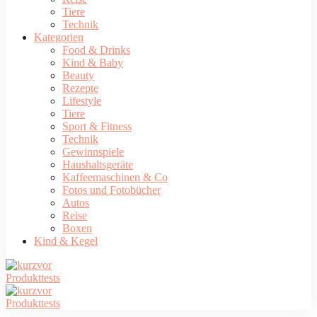
Tiere
Technik
Kategorien
Food & Drinks
Kind & Baby
Beauty
Rezepte
Lifestyle
Tiere
Sport & Fitness
Technik
Gewinnspiele
Haushaltsgeräte
Kaffeemaschinen & Co
Fotos und Fotobücher
Autos
Reise
Boxen
Kind & Kegel