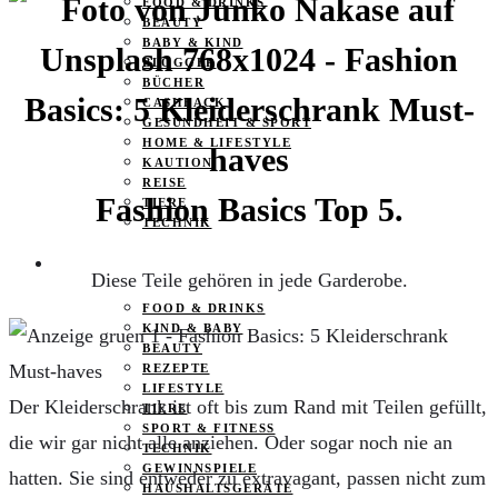
FOOD & DRINKS
BEAUTY
BABY & KIND
BLOGGER
BÜCHER
CASHBACK
GESUNDHEIT & SPORT
HOME & LIFESTYLE
KAUTION
REISE
Fashion Basics Top 5.
TIERE
TECHNIK
KATEGORIEN
Diese Teile gehören in jede Garderobe.
FOOD & DRINKS
KIND & BABY
BEAUTY
REZEPTE
LIFESTYLE
Der Kleiderschrank ist oft bis zum Rand mit Teilen gefüllt,
TIERE
SPORT & FITNESS
die wir gar nicht alle anziehen. Oder sogar noch nie an
TECHNIK
GEWINNSPIELE
hatten. Sie sind entweder zu extravagant, passen nicht zum
HAUSHALTSGERÄTE