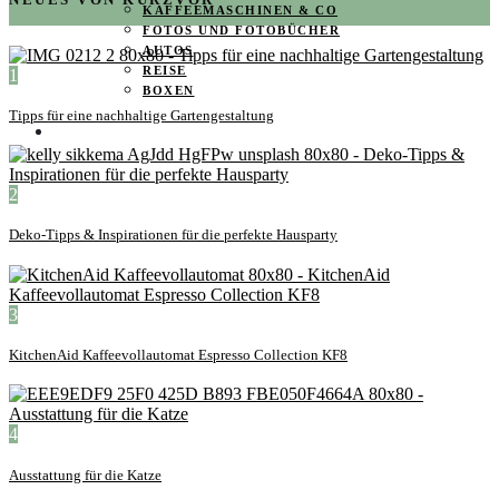
KAFFEEMASCHINEN & CO
FOTOS UND FOTOBÜCHER
AUTOS
REISE
1
BOXEN
Tipps für eine nachhaltige Gartengestaltung
KIND & KEGEL
2
Deko-Tipps & Inspirationen für die perfekte Hausparty
3
KitchenAid Kaffeevollautomat Espresso Collection KF8
4
Ausstattung für die Katze