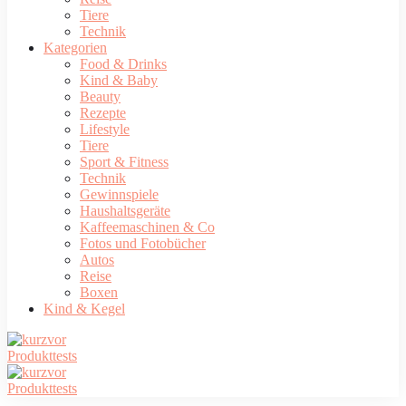
Tiere
Technik
Kategorien
Food & Drinks
Kind & Baby
Beauty
Rezepte
Lifestyle
Tiere
Sport & Fitness
Technik
Gewinnspiele
Haushaltsgeräte
Kaffeemaschinen & Co
Fotos und Fotobücher
Autos
Reise
Boxen
Kind & Kegel