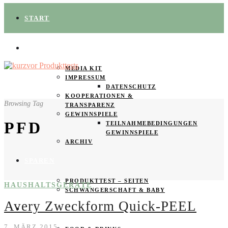
START
ÜBER UNS
MEDIA KIT
IMPRESSUM
DATENSCHUTZ
KOOPERATIONEN &
Browsing Tag
TRANSPARENZ
GEWINNSPIELE
PFD
TEILNAHMEBEDINGUNGEN
GEWINNSPIELE
ARCHIV
SPAREN
PRODUKTTEST – SEITEN
HAUSHALTSGERÄTE
SCHWANGERSCHAFT & BABY
Avery Zweckform Quick-PEEL
PRODUKTTESTER GESUCHT
7. MÄRZ 2015