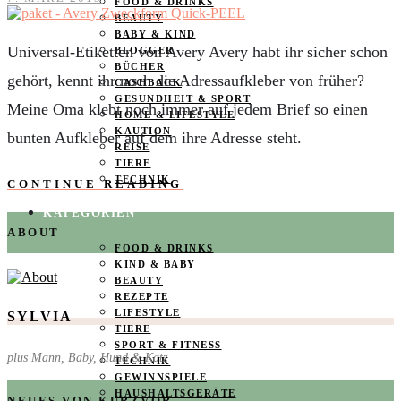
FOOD & DRINKS
BEAUTY
BABY & KIND
Universal-Etiketten von Avery Avery habt ihr sicher schon
BLOGGER
BÜCHER
gehört, kennt ihr noch die Adressaufkleber von früher?
CASHBACK
GESUNDHEIT & SPORT
Meine Oma klebt noch immer auf jedem Brief so einen
HOME & LIFESTYLE
KAUTION
bunten Aufkleber auf dem ihre Adresse steht.
REISE
TIERE
TECHNIK
CONTINUE READING
KATEGORIEN
ABOUT
FOOD & DRINKS
KIND & BABY
BEAUTY
REZEPTE
LIFESTYLE
SYLVIA
TIERE
SPORT & FITNESS
plus Mann, Baby, Hund & Katz
TECHNIK
GEWINNSPIELE
HAUSHALTSGERÄTE
NEUES VON KURZVOR