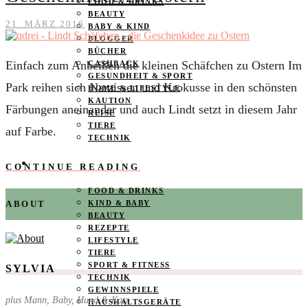
FOOD & DRINKS
BEAUTY
21. MÄRZ 2016
BABY & KIND
BLOGGER
BÜCHER
Einfach zum Anbeißen die kleinen Schäfchen zu Ostern Im
CASHBACK
GESUNDHEIT & SPORT
Park reihen sich Narzissen und Krokusse in den schönsten
HOME & LIFESTYLE
KAUTION
Färbungen aneinander und auch Lindt setzt in diesem Jahr
REISE
TIERE
auf Farbe.
TECHNIK
KATEGORIEN
CONTINUE READING
FOOD & DRINKS
KIND & BABY
ABOUT
BEAUTY
REZEPTE
LIFESTYLE
TIERE
SPORT & FITNESS
SYLVIA
TECHNIK
GEWINNSPIELE
plus Mann, Baby, Hund & Katz
HAUSHALTSGERÄTE