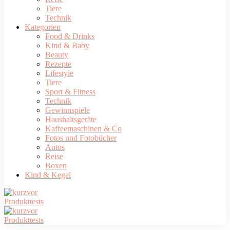
Tiere
Technik
Kategorien
Food & Drinks
Kind & Baby
Beauty
Rezepte
Lifestyle
Tiere
Sport & Fitness
Technik
Gewinnspiele
Haushaltsgeräte
Kaffeemaschinen & Co
Fotos und Fotobücher
Autos
Reise
Boxen
Kind & Kegel