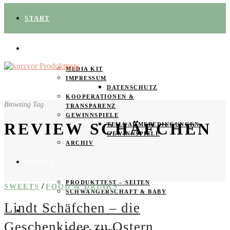
START
ÜBER UNS
MEDIA KIT
IMPRESSUM
DATENSCHUTZ
KOOPERATIONEN &
Browsing Tag
TRANSPARENZ
GEWINNSPIELE
REVIEW SCHÄFCHEN
TEILNAHMEBEDINGUNGEN
GEWINNSPIELE
ARCHIV
SPAREN
PRODUKTTEST – SEITEN
/
SWEETS
FOOD & DRINKS
SCHWANGERSCHAFT & BABY
Lindt Schäfchen – die
PRODUKTTESTER GESUCHT
Geschenkidee zu Ostern