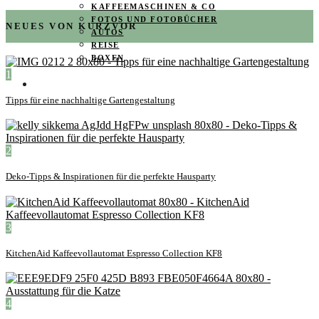
KAFFEEMASCHINEN & CO
FOTOS UND FOTOBÜCHER
NEUES VON KURZVOR
AUTOS
REISE
BOXEN
1
KIND & KEGEL
Tipps für eine nachhaltige Gartengestaltung
2
Deko-Tipps & Inspirationen für die perfekte Hausparty
3
KitchenAid Kaffeevollautomat Espresso Collection KF8
4