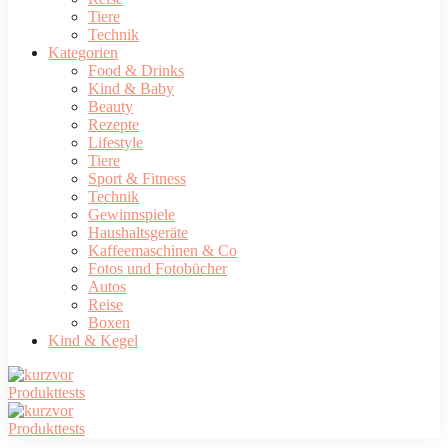
Tiere
Technik
Kategorien
Food & Drinks
Kind & Baby
Beauty
Rezepte
Lifestyle
Tiere
Sport & Fitness
Technik
Gewinnspiele
Haushaltsgeräte
Kaffeemaschinen & Co
Fotos und Fotobücher
Autos
Reise
Boxen
Kind & Kegel