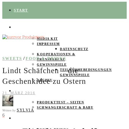
START
ÜBER UNS
MEDIA KIT
IMPRESSUM
DATENSCHUTZ
KOOPERATIONEN &
/
SWEETS
FOOD & DRINKS
TRANSPARENZ
GEWINNSPIELE
Lindt Schäfchen – die
TEILNAHMEBEDINGUNGEN
GEWINNSPIELE
Geschenkidee zu Ostern
ARCHIV
SPAREN
21. MÄRZ 2016
PRODUKTTEST – SEITEN
SCHWANGERSCHAFT & BABY
SYLVIA
Written by
6
PRODUKTTESTER GESUCHT