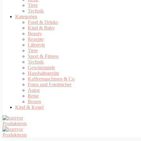
Tiere
Technik
Kategorien
Food & Drinks
Kind & Baby
Beauty
Rezepte
Lifestyle
Tiere
Sport & Fitness
Technik
Gewinnspiele
Haushaltsgeräte
Kaffeemaschinen & Co
Fotos und Fotobücher
Autos
Reise
Boxen
Kind & Kegel