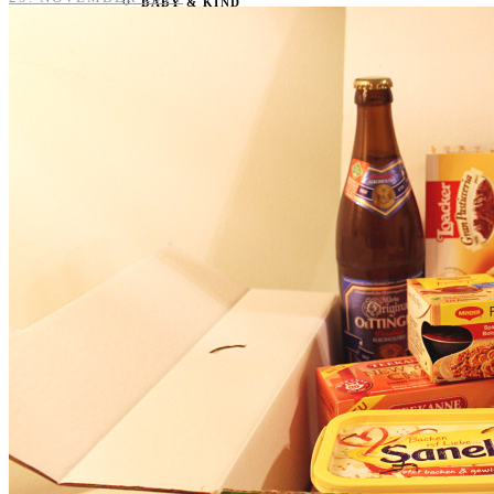
BABY & KIND
BLOGGER
BÜCHER
CASHBACK
GESUNDHEIT & SPORT
HOME & LIFESTYLE
KAUTION
REISE
TIERE
TECHNIK
KATEGORIEN
FOOD & DRINKS
KIND & BABY
BEAUTY
REZEPTE
LIFESTYLE
TIERE
SPORT & FITNESS
TECHNIK
GEWINNSPIELE
HAUSHALTSGERÄTE
KAFFEEMASCHINEN & CO
FOTOS UND FOTOBÜCHER