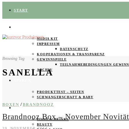
START
ÜBER UNS
MEDIA KIT
IMPRESSUM
DATENSCHUTZ
KOOPERATIONEN & TRANSPARENZ
Browsing Tag
GEWINNSPIELE
TEILNAHMEBEDINGUNGEN GEWINN
SANELLA
ARCHIV
SPAREN
PRODUKTTEST – SEITEN
SCHWANGERSCHAFT & BABY
/
BOXEN
BRANDNOOZ
PRODUKTTESTER GESUCHT
Brandnooz Box – November Novitä
FOOD & DRINKS
BEAUTY
29. NOVEMBER 2014