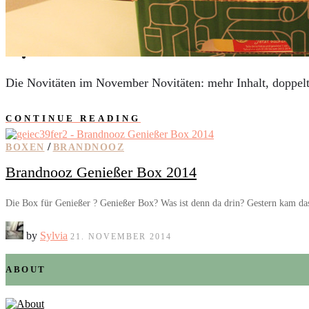
AUTOS
REISE
BOXEN
KIND & KEGEL
Die Novitäten im November Novitäten: mehr Inhalt, doppelte
CONTINUE READING
/
BOXEN
BRANDNOOZ
Brandnooz Genießer Box 2014
Die Box für Genießer ? Genießer Box? Was ist denn da drin? Gestern kam da
by
Sylvia
21. NOVEMBER 2014
ABOUT