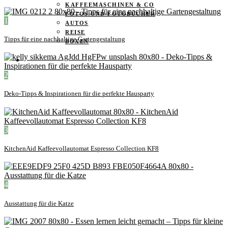
KAFFEEMASCHINEN & CO
FOTOS UND FOTOBÜCHER
1
AUTOS
REISE
Tipps für eine nachhaltige Gartengestaltung
BOXEN
KIND & KEGEL
2
Deko-Tipps & Inspirationen für die perfekte Hausparty
3
KitchenAid Kaffeevollautomat Espresso Collection KF8
4
Ausstattung für die Katze