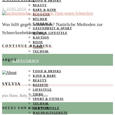
FOOD & DRINKS
BEAUTY
3. JUNI 2024
BABY & KIND
BLOGGER
BÜCHER
Was hilft gegen Schnecken? Natürliche Methoden zur
CASHBACK
GESUNDHEIT & SPORT
Schneckenbekämpfung
HOME & LIFESTYLE
KAUTION
REISE
CONTINUE READING
TIERE
TECHNIK
ABOUT
KATEGORIEN
FOOD & DRINKS
KIND & BABY
BEAUTY
SYLVIA
REZEPTE
LIFESTYLE
TIERE
plus Mann, Baby, Hund & Katz
SPORT & FITNESS
TECHNIK
NEUES VON KURZVOR
GEWINNSPIELE
HAUSHALTSGERÄTE