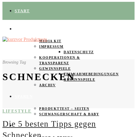
START
ÜBER UNS
MEDIA KIT
IMPRESSUM
DATENSCHUTZ
KOOPERATIONEN &
Browsing Tag
TRANSPARENZ
GEWINNSPIELE
SCHNECKEN
TEILNAHMEBEDINGUNGEN
GEWINNSPIELE
ARCHIV
SPAREN
PRODUKTTEST – SEITEN
LIFESTYLE
SCHWANGERSCHAFT & BABY
Die 5 besten Tipps gegen
PRODUKTTESTER GESUCHT
Schnecken