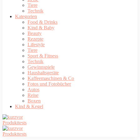
Tiere
Technik
Kategorien
Food & Drinks
Kind & Baby
Beauty
Rezepte
Lifestyle
Tiere
Sport & Fitness
Technik
Gewinnspiele
Haushaltsgeräte
Kaffeemaschinen & Co
Fotos und Fotobücher
Autos
Reise
Boxen
Kind & Kegel