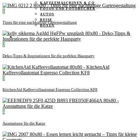
KAFFEEMASCHINEN & CO
FOTOS UND FOTOBÜCHER
1
AUTOS
REISE
Tipps für eine nachhaltige Gartengestaltung
BOXEN
KIND & KEGEL
2
Deko-Tipps & Inspirationen für die perfekte Hausparty
3
KitchenAid Kaffeevollautomat Espresso Collection KF8
4
Ausstattung für die Katze