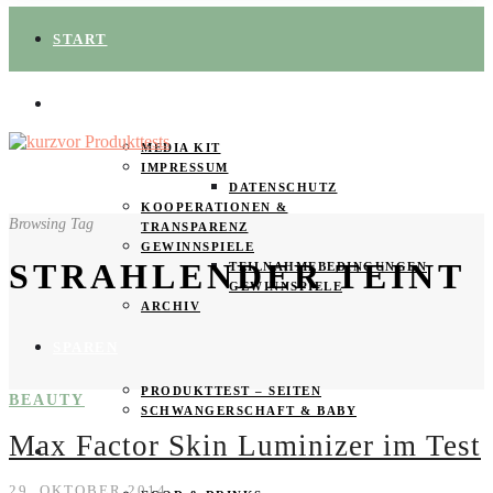
START
ÜBER UNS
MEDIA KIT
IMPRESSUM
DATENSCHUTZ
KOOPERATIONEN &
Browsing Tag
TRANSPARENZ
GEWINNSPIELE
STRAHLENDER TEINT
TEILNAHMEBEDINGUNGEN
GEWINNSPIELE
ARCHIV
SPAREN
PRODUKTTEST – SEITEN
BEAUTY
SCHWANGERSCHAFT & BABY
Max Factor Skin Luminizer im Test
PRODUKTTESTER GESUCHT
29. OKTOBER 2014