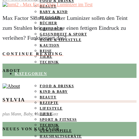
FOOD & DRINKS
BEAUTY
BABY & KIND
Max Factor Skin Luminizer Luminizer sollen den Teint
BLOGGER
BÜCHER
zum Strahlen bringen, ohne einen fettigen Eindruck zu
CASHBACK
GESUNDHEIT & SPORT
verleihen? Funktioniert das?
HOME & LIFESTYLE
KAUTION
REISE
CONTINUE READING
TIERE
TECHNIK
ABOUT
KATEGORIEN
FOOD & DRINKS
KIND & BABY
BEAUTY
SYLVIA
REZEPTE
LIFESTYLE
plus Mann, Baby, Hund & Katz
TIERE
SPORT & FITNESS
TECHNIK
NEUES VON KURZVOR
GEWINNSPIELE
HAUSHALTSGERÄTE