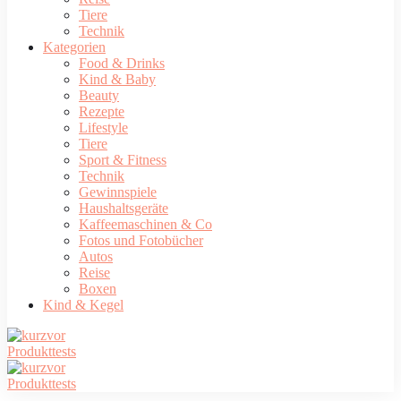
Tiere
Technik
Kategorien
Food & Drinks
Kind & Baby
Beauty
Rezepte
Lifestyle
Tiere
Sport & Fitness
Technik
Gewinnspiele
Haushaltsgeräte
Kaffeemaschinen & Co
Fotos und Fotobücher
Autos
Reise
Boxen
Kind & Kegel