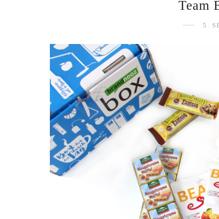
Team 
5. 