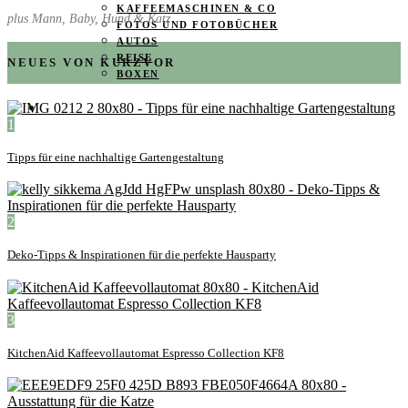
KAFFEEMASCHINEN & CO
plus Mann, Baby, Hund & Katz
FOTOS UND FOTOBÜCHER
AUTOS
REISE
NEUES VON KURZVOR
BOXEN
KIND & KEGEL
1
Tipps für eine nachhaltige Gartengestaltung
2
Deko-Tipps & Inspirationen für die perfekte Hausparty
3
KitchenAid Kaffeevollautomat Espresso Collection KF8