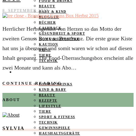
FOOD & DRINKS
BEAUTY
8. SEPTEMBER 2015
BABY & KIND
BLOGGER
BÜCHER
Herrlicher Herbstgenuss von Herzen so das Motto der
CASHBACK
GESUNDHEIT & SPORT
zweiten Genuss Box von Brandnooz. Die erste graue Kiste
HOME & LIFESTYLE
KAUTION
hat uns ja überzeugt und somit waren wir schon auf diesen
REISE
TIERE
Inhalt gespannt. Die Food-Überraschungsbox erscheint alle
TECHNIK
zwei Monate und kann als Abo…
KATEGORIEN
CONTINUE READING
FOOD & DRINKS
KIND & BABY
BEAUTY
ABOUT
REZEPTE
LIFESTYLE
TIERE
SPORT & FITNESS
TECHNIK
SYLVIA
GEWINNSPIELE
HAUSHALTSGERÄTE