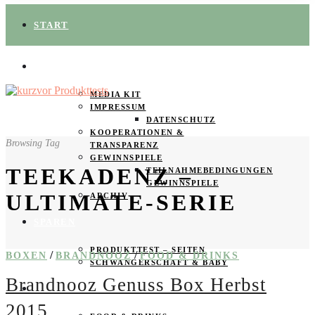
START
ÜBER UNS
MEDIA KIT
IMPRESSUM
DATENSCHUTZ
KOOPERATIONEN &
Browsing Tag
TRANSPARENZ
GEWINNSPIELE
TEEKADENZ –
TEILNAHMEBEDINGUNGEN
GEWINNSPIELE
ULTIMATE-SERIE
ARCHIV
SPAREN
PRODUKTTEST – SEITEN
/
/
BOXEN
BRANDNOOZ
FOOD & DRINKS
SCHWANGERSCHAFT & BABY
Brandnooz Genuss Box Herbst
PRODUKTTESTER GESUCHT
2015