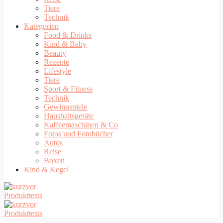
Tiere
Technik
Kategorien
Food & Drinks
Kind & Baby
Beauty
Rezepte
Lifestyle
Tiere
Sport & Fitness
Technik
Gewinnspiele
Haushaltsgeräte
Kaffeemaschinen & Co
Fotos und Fotobücher
Autos
Reise
Boxen
Kind & Kegel