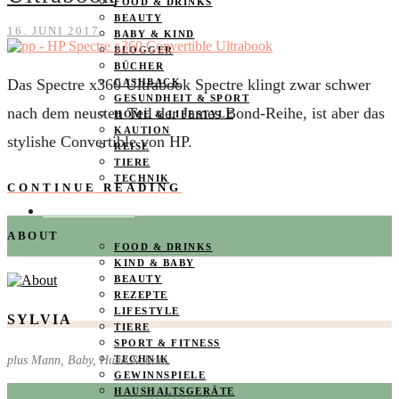
FOOD & DRINKS
BEAUTY
16. JUNI 2017
BABY & KIND
BLOGGER
BÜCHER
Das Spectre x360 Ultrabook Spectre klingt zwar schwer
CASHBACK
GESUNDHEIT & SPORT
nach dem neusten Teil der James Bond-Reihe, ist aber das
HOME & LIFESTYLE
KAUTION
stylishe Convertible von HP.
REISE
TIERE
TECHNIK
CONTINUE READING
KATEGORIEN
ABOUT
FOOD & DRINKS
KIND & BABY
BEAUTY
REZEPTE
LIFESTYLE
SYLVIA
TIERE
SPORT & FITNESS
plus Mann, Baby, Hund & Katz
TECHNIK
GEWINNSPIELE
HAUSHALTSGERÄTE