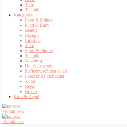
Tiere
Technik
Kategorien
Food & Drinks
Kind & Baby
Beauty
Rezepte
Lifestyle
Tiere
Sport & Fitness
Technik
Gewinnspiele
Haushaltsgeräte
Kaffeemaschinen & Co
Fotos und Fotobücher
Autos
Reise
Boxen
Kind & Kegel