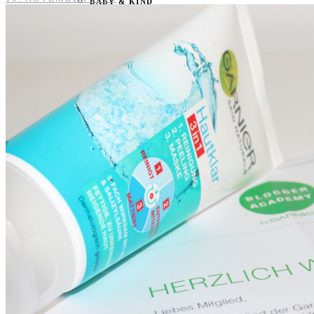
BABY & KIND
BLOGGER
BÜCHER
CASHBACK
GESUNDHEIT & SPORT
HOME & LIFESTYLE
KAUTION
REISE
TIERE
TECHNIK
KATEGORIEN
FOOD & DRINKS
KIND & BABY
BEAUTY
REZEPTE
LIFESTYLE
TIERE
SPORT & FITNESS
TECHNIK
GEWINNSPIELE
HAUSHALTSGERÄTE
KAFFEEMASCHINEN & CO
FOTOS UND FOTOBÜCHER