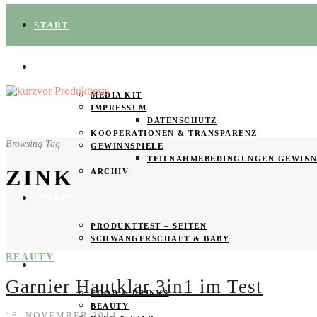
START
ÜBER UNS
MEDIA KIT
IMPRESSUM
DATENSCHUTZ
KOOPERATIONEN & TRANSPARENZ
Browsing Tag
GEWINNSPIELE
TEILNAHMEBEDINGUNGEN GEWINN
ZINK
ARCHIV
SPAREN
PRODUKTTEST – SEITEN
SCHWANGERSCHAFT & BABY
BEAUTY
PRODUKTTESTER GESUCHT
Garnier Hautklar 3in1 im Test
FOOD & DRINKS
BEAUTY
16. NOVEMBER 2014