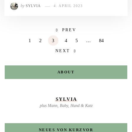
by
SYLVIA
4. APRIL 2023
PREV
1
2
3
4
5
…
84
NEXT
ABOUT
SYLVIA
plus Mann, Baby, Hund & Katz
NEUES VON KURZVOR