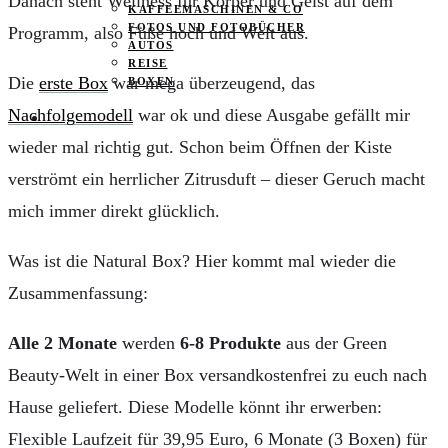
Danach steht Wellness für Körper und Geist auf dem
KAFFEEMASCHINEN & CO
FOTOS UND FOTOBÜCHER
Programm, also Füße hoch und Welt aus.
AUTOS
REISE
Die
erste Box
war mega überzeugend, das
BOXEN
Nachfolgemodell
war ok und diese Ausgabe gefällt mir
KIND & KEGEL
wieder mal richtig gut. Schon beim Öffnen der Kiste
verströmt ein herrlicher Zitrusduft – dieser Geruch macht
mich immer direkt glücklich.
Was ist die Natural Box? Hier kommt mal wieder die
Zusammenfassung:
Alle 2 Monate
werden
6-8 Produkte
aus der Green
Beauty-Welt in einer Box versandkostenfrei zu euch nach
Hause geliefert. Diese Modelle könnt ihr erwerben:
Flexible Laufzeit für 39,95 Euro, 6 Monate (3 Boxen) für