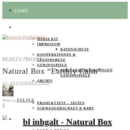
START
ÜBER UNS
MEDIA KIT
IMPRESSUM
DATENSCHUTZ
KOOPERATIONEN &
/
BEAUTY
BOXEN
TRANSPARENZ
GEWINNSPIELE
Natural Box “Earthly Calm”
TEILNAHMEBEDINGUNGEN
GEWINNSPIELE
ARCHIV
22. SEPTEMBER 2020
SPAREN
SYLVIA
Written by
PRODUKTTEST – SEITEN
2
SCHWANGERSCHAFT & BABY
PRODUKTTESTER GESUCHT