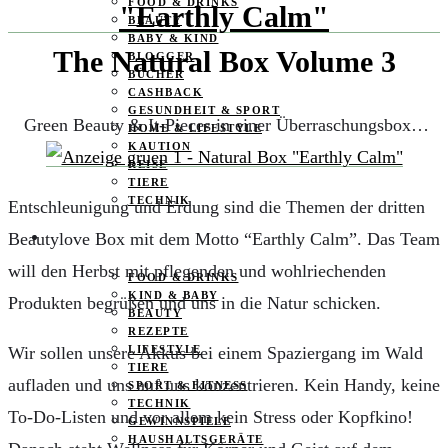
FOOD & DRINKS
BEAUTY
BABY & KIND
The Natural Box Volume 3
BLOGGER
BÜCHER
CASHBACK
GESUNDHEIT & SPORT
Green Beauty & It-Pieces in einer Überraschungsbox…
HOME & LIFESTYLE
KAUTION
REISE
TIERE
TECHNIK
Entschleunigung und Erdung sind die Themen der dritten
Beautylove Box mit dem Motto “Earthly Calm”. Das Team
KATEGORIEN
will den Herbst mit pflegenden und wohlriechenden
FOOD & DRINKS
KIND & BABY
Produkten begrüßen und uns in die Natur schicken.
BEAUTY
REZEPTE
Wir sollen unsere Akkus bei einem Spaziergang im Wald
LIFESTYLE
TIERE
aufladen und uns auf uns konzentrieren. Kein Handy, keine
SPORT & FITNESS
TECHNIK
To-Do-Listen und vor allem kein Stress oder Kopfkino!
GEWINNSPIELE
HAUSHALTSGERÄTE