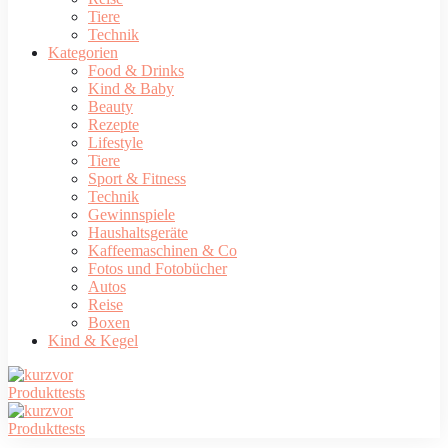
Tiere
Technik
Kategorien
Food & Drinks
Kind & Baby
Beauty
Rezepte
Lifestyle
Tiere
Sport & Fitness
Technik
Gewinnspiele
Haushaltsgeräte
Kaffeemaschinen & Co
Fotos und Fotobücher
Autos
Reise
Boxen
Kind & Kegel