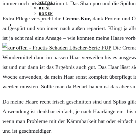
immer noch positiv gestimmt. Das Shampoo und die Spülung 
AUTOS
REISE
BOXEN
Extra Pflege verspricht die
Creme-Kur,
dank Protein und Ö
KIND & KEGEL
aufgespürt und von innen nach außen repariert. Klingt ja a
ist ja echt mal eine Ansage – wie konnten meine Haare vor
Die Creme r
Wundermittel dann im nassen Haar verweilen bis es ausgewa
ist und nur dann ist das Ergebnis auch gut. Das Haar lässt
Woche anwenden, da mein Haar sonst komplett überpflegt is
werden müssten. Sollte man da Bedarf haben ist das aber sic
Da meine Haare recht frisch geschnitten sind und Spliss gl
Anwendung ist denkbar einfach, j
e nach Haarlänge ein- bis
wenn man Probleme mit der Kämmbarkeit hat oder einfach nur
und ist geschmeidiger.