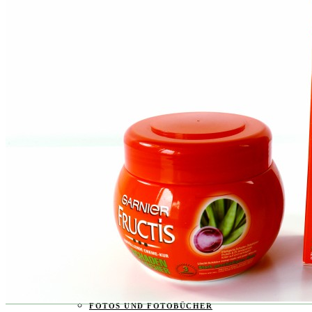
BABY & KIND
BLOGGER
BÜCHER
CASHBACK
GESUNDHEIT & SPORT
HOME & LIFESTYLE
KAUTION
REISE
TIERE
TECHNIK
KATEGORIEN
FOOD & DRINKS
KIND & BABY
BEAUTY
REZEPTE
LIFESTYLE
TIERE
SPORT & FITNESS
TECHNIK
GEWINNSPIELE
HAUSHALTSGERÄTE
KAFFEEMASCHINEN & CO
FOTOS UND FOTOBÜCHER