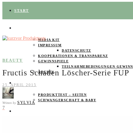
START
ÜBER UNS
MEDIA KIT
IMPRESSUM
DATENSCHUTZ
KOOPERATIONEN & TRANSPARENZ
BEAUTY
GEWINNSPIELE
TEILNAHMEBEDINGUNGEN GEWINN
Fructis Schaden Löscher-Serie FUP
ARCHIV
SPAREN
25. APRIL 2015
PRODUKTTEST – SEITEN
SCHWANGERSCHAFT & BABY
SYLVIA
Written by
7
PRODUKTTESTER GESUCHT
FOOD & DRINKS
BEAUTY