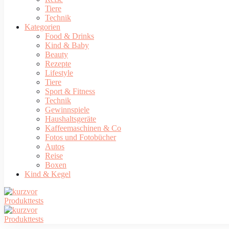
Tiere
Technik
Kategorien
Food & Drinks
Kind & Baby
Beauty
Rezepte
Lifestyle
Tiere
Sport & Fitness
Technik
Gewinnspiele
Haushaltsgeräte
Kaffeemaschinen & Co
Fotos und Fotobücher
Autos
Reise
Boxen
Kind & Kegel