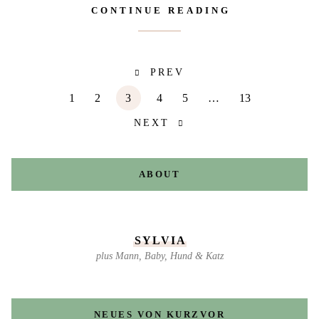
CONTINUE READING
PREV
1
2
3
4
5
…
13
NEXT
ABOUT
SYLVIA
plus Mann, Baby, Hund & Katz
NEUES VON KURZVOR