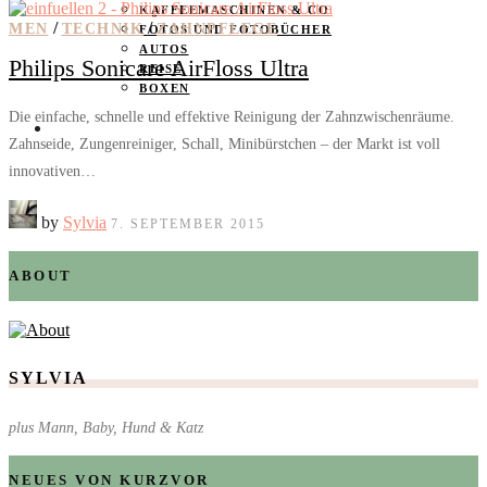
KAFFEEMASCHINEN & CO
/
/
MEN
TECHNIK
ZAHNPFLEGE
FOTOS UND FOTOBÜCHER
AUTOS
Philips Sonicare AirFloss Ultra
REISE
BOXEN
Die einfache, schnelle und effektive Reinigung der Zahnzwischenräume.
KIND & KEGEL
Zahnseide, Zungenreiniger, Schall, Minibürstchen – der Markt ist voll
innovativen…
by
Sylvia
7. SEPTEMBER 2015
ABOUT
SYLVIA
plus Mann, Baby, Hund & Katz
NEUES VON KURZVOR