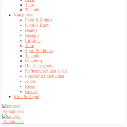
Tiere
Technik
Kategorien
Food & Drinks
Kind & Baby
Beauty
Rezepte
Lifestyle
Tiere
Sport & Fitness
Technik
Gewinnspiele
Haushaltsgeräte
Kaffeemaschinen & Co
Fotos und Fotobücher
Autos
Reise
Boxen
Kind & Kegel