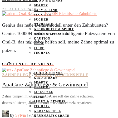
FOOD & DRINKS
BEAUTY
23. AUGUST 2018
BABY & KIND
BLOGGER
BÜCHER
Genius das neue Deluxemodell unter den Zahnbürsten?
CASHBACK
GESUNDHEIT & SPORT
Genius 10000N heißt das erste intelligente Putzsystem von
HOME & LIFESTYLE
KAUTION
Oral-B, das mir dabei helfen soll, meine Zähne optimal zu
REISE
TIERE
putzen.
TECHNIK
KATEGORIEN
CONTINUE READING
FOOD & DRINKS
/
/
ZAHNPFLEGE
BEAUTY
GEWINNSPIELE
KIND & BABY
BEAUTY
ApaCare Zahnpflege & Gewinnspiel
REZEPTE
LIFESTYLE
Zähne pimpen mit ApaCare ApaCare soll die Zähne schützen,
TIERE
SPORT & FITNESS
desensibilisieren, aufhellen und den Zahnschmelz reparieren.
TECHNIK
GEWINNSPIELE
by
Sylvia
3. APRIL 2018
HAUSHALTSGERÄTE