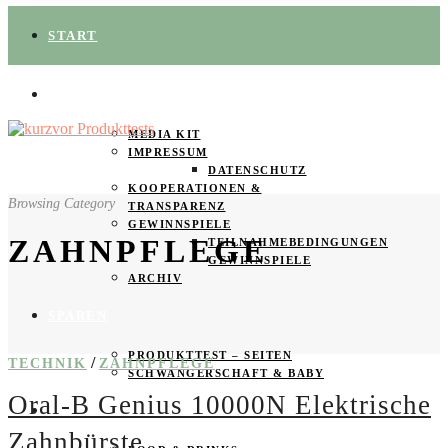
START
ÜBER UNS
MEDIA KIT
IMPRESSUM
DATENSCHUTZ
KOOPERATIONEN &
Browsing Category
TRANSPARENZ
GEWINNSPIELE
ZAHNPFLEGE
TEILNAHMEBEDINGUNGEN
GEWINNSPIELE
ARCHIV
SPAREN
PRODUKTTEST – SEITEN
/
TECHNIK
ZAHNPFLEGE
SCHWANGERSCHAFT & BABY
Oral-B Genius 10000N Elektrische
PRODUKTTESTER GESUCHT
Zahnbürste