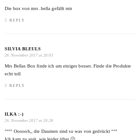
Die box von mrs .bella gefällt mir
REPLY
SILVIA BLEULS
26. November 2017 at 20:03
Mrs Bellas Box finde ich um einiges besser. Finde die Produkte
echt toll
REPLY
ILKA :-)
26. November 2017 at 20:28
°°°° Oooooh,, die Daumen sind so was von gedrückt °°°
Ich kam zu spät, wie leider öfter 🙁