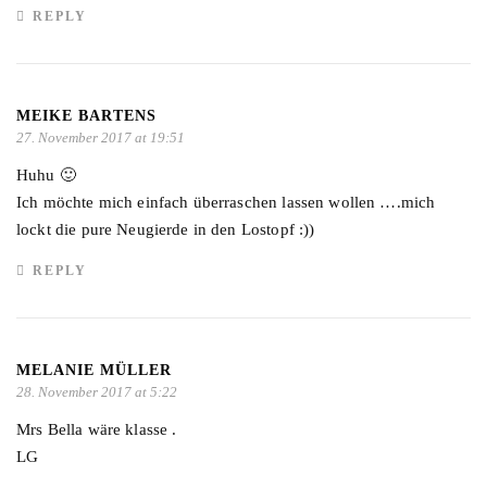
REPLY
MEIKE BARTENS
27. November 2017 at 19:51
Huhu 🙂
Ich möchte mich einfach überraschen lassen wollen ….mich
lockt die pure Neugierde in den Lostopf :))
REPLY
MELANIE MÜLLER
28. November 2017 at 5:22
Mrs Bella wäre klasse .
LG