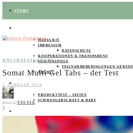
START
ÜBER UNS
MEDIA KIT
IMPRESSUM
DATENSCHUTZ
KOOPERATIONEN & TRANSPARENZ
HAUSHALTSGERÄTE
GEWINNSPIELE
TEILNAHMEBEDINGUNGEN GEWINN
Somat Multi Gel Tabs – der Test
ARCHIV
SPAREN
2. FEBRUAR 2014
PRODUKTTEST – SEITEN
SCHWANGERSCHAFT & BABY
SYLVIA
Written by
2
PRODUKTTESTER GESUCHT
FOOD & DRINKS
BEAUTY