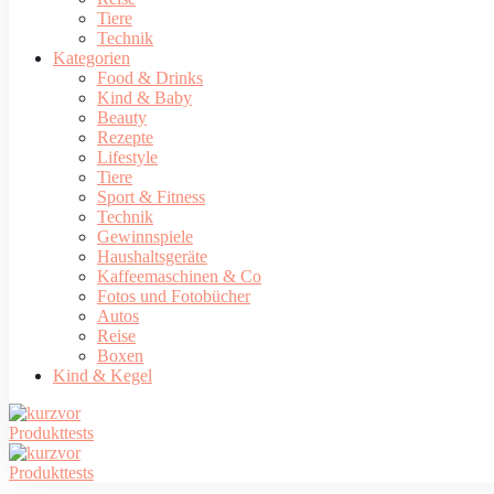
Tiere
Technik
Kategorien
Food & Drinks
Kind & Baby
Beauty
Rezepte
Lifestyle
Tiere
Sport & Fitness
Technik
Gewinnspiele
Haushaltsgeräte
Kaffeemaschinen & Co
Fotos und Fotobücher
Autos
Reise
Boxen
Kind & Kegel