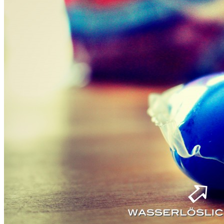
BABY & KIND
BLOGGER
BÜCHER
CASHBACK
GESUNDHEIT & SPORT
HOME & LIFESTYLE
KAUTION
REISE
TIERE
TECHNIK
KATEGORIEN
FOOD & DRINKS
KIND & BABY
BEAUTY
REZEPTE
LIFESTYLE
TIERE
SPORT & FITNESS
TECHNIK
GEWINNSPIELE
HAUSHALTSGERÄTE
KAFFEEMASCHINEN & CO
FOTOS UND FOTOBÜCHER