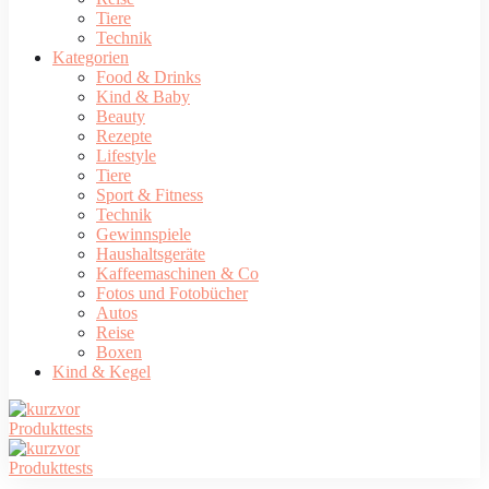
Tiere
Technik
Kategorien
Food & Drinks
Kind & Baby
Beauty
Rezepte
Lifestyle
Tiere
Sport & Fitness
Technik
Gewinnspiele
Haushaltsgeräte
Kaffeemaschinen & Co
Fotos und Fotobücher
Autos
Reise
Boxen
Kind & Kegel