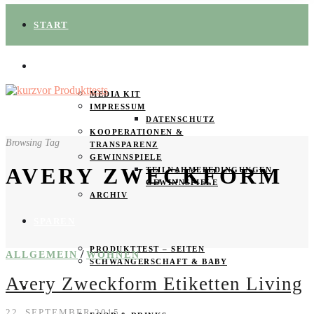
START
ÜBER UNS
MEDIA KIT
IMPRESSUM
DATENSCHUTZ
KOOPERATIONEN &
Browsing Tag
TRANSPARENZ
GEWINNSPIELE
AVERY ZWECKFORM
TEILNAHMEBEDINGUNGEN
GEWINNSPIELE
ARCHIV
SPAREN
PRODUKTTEST – SEITEN
/
ALLGEMEIN
WOHNEN
SCHWANGERSCHAFT & BABY
Avery Zweckform Etiketten Living
PRODUKTTESTER GESUCHT
22. SEPTEMBER 2015