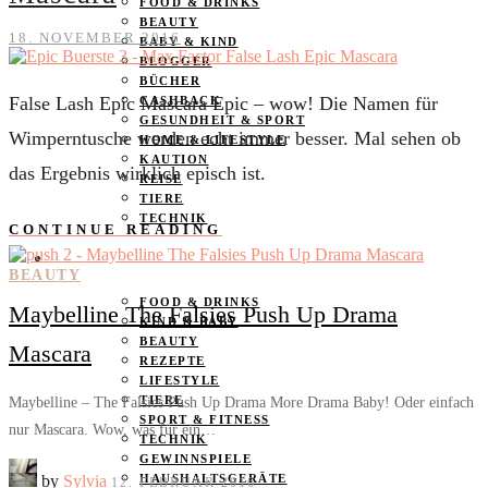
FOOD & DRINKS
BEAUTY
18. NOVEMBER 2016
BABY & KIND
BLOGGER
BÜCHER
False Lash Epic Mascara Epic – wow! Die Namen für
CASHBACK
GESUNDHEIT & SPORT
Wimperntusche werden echt immer besser. Mal sehen ob
HOME & LIFESTYLE
KAUTION
das Ergebnis wirklich episch ist.
REISE
TIERE
TECHNIK
CONTINUE READING
KATEGORIEN
BEAUTY
FOOD & DRINKS
Maybelline The Falsies Push Up Drama
KIND & BABY
BEAUTY
Mascara
REZEPTE
LIFESTYLE
TIERE
Maybelline – The Falsies Push Up Drama More Drama Baby! Oder einfach
SPORT & FITNESS
nur Mascara. Wow, was für ein…
TECHNIK
GEWINNSPIELE
by
Sylvia
HAUSHALTSGERÄTE
12. FEBRUAR 2016