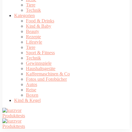
Tiere
Technik
Kategorien
Food & Drinks
Kind & Baby
Beauty
Rezepte
Lifestyle
Tiere
Sport & Fitness
Technik
Gewinnspiele
Haushaltsgeräte
Kaffeemaschinen & Co
Fotos und Fotobücher
Autos
Reise
Boxen
Kind & Kegel