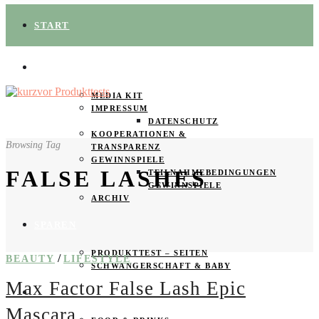
START
ÜBER UNS
MEDIA KIT
IMPRESSUM
DATENSCHUTZ
KOOPERATIONEN &
Browsing Tag
TRANSPARENZ
GEWINNSPIELE
FALSE LASHES
TEILNAHMEBEDINGUNGEN
GEWINNSPIELE
ARCHIV
SPAREN
PRODUKTTEST – SEITEN
/
BEAUTY
LIFESTYLE
SCHWANGERSCHAFT & BABY
Max Factor False Lash Epic
PRODUKTTESTER GESUCHT
Mascara