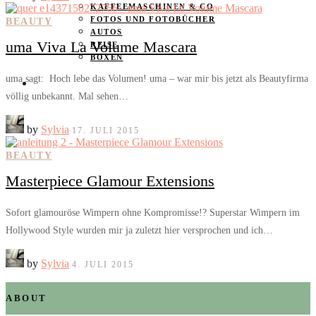
KAFFEEMASCHINEN & CO
FOTOS UND FOTOBÜCHER
BEAUTY
AUTOS
uma Viva La Volume Mascara
REISE
BOXEN
uma sagt: Hoch lebe das Volumen! uma – war mir bis jetzt als Beautyfirma
KIND & KEGEL
völlig unbekannt. Mal sehen…
by
Sylvia
17. JULI 2015
BEAUTY
Masterpiece Glamour Extensions
Sofort glamouröse Wimpern ohne Kompromisse!? Superstar Wimpern im
Hollywood Style wurden mir ja zuletzt hier versprochen und ich…
by
Sylvia
4. JULI 2015
ABOUT