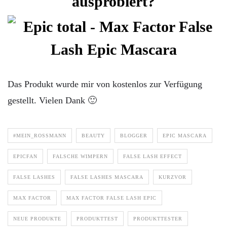
ausprobiert?
Das Produkt wurde mir von kostenlos zur Verfügung
gestellt. Vielen Dank 🙂
#MEIN_ROSSMANN
BEAUTY
BLOGGER
EPIC MASCARA
EPICFAN
FALSCHE WIMPERN
FALSE LASH EFFECT
FALSE LASHES
FALSE LASHES MASCARA
KURZVOR
MAX FACTOR
MAX FACTOR FALSE LASH EPIC
NEUE PRODUKTE
PRODUKTTEST
PRODUKTTESTER