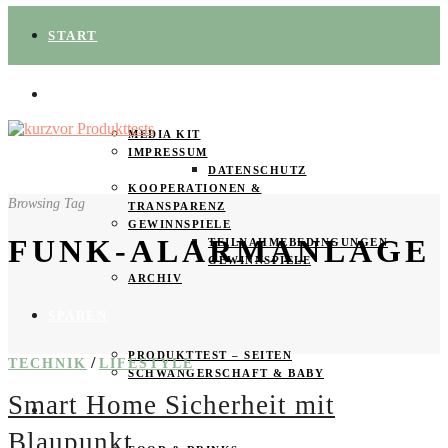
START
ÜBER UNS
MEDIA KIT
IMPRESSUM
DATENSCHUTZ
KOOPERATIONEN &
Browsing Tag
TRANSPARENZ
GEWINNSPIELE
FUNK-ALARMANLAGE
TEILNAHMEBEDINGUNGEN
GEWINNSPIELE
ARCHIV
SPAREN
PRODUKTTEST – SEITEN
/
TECHNIK
LIFESTYLE
SCHWANGERSCHAFT & BABY
Smart Home Sicherheit mit
PRODUKTTESTER GESUCHT
Blaupunkt