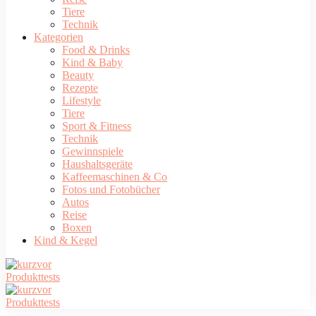
Tiere
Technik
Kategorien
Food & Drinks
Kind & Baby
Beauty
Rezepte
Lifestyle
Tiere
Sport & Fitness
Technik
Gewinnspiele
Haushaltsgeräte
Kaffeemaschinen & Co
Fotos und Fotobücher
Autos
Reise
Boxen
Kind & Kegel