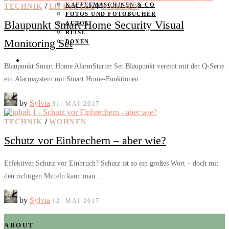
/
KAFFEEMASCHINEN & CO
/
TECHNIK
LIFESTYLE
WOHNEN
FOTOS UND FOTOBÜCHER
Blaupunkt Smart Home Security Visual
AUTOS
REISE
Monitoring Set
BOXEN
KIND & KEGEL
Blaupunkt Smart Home AlarmStarter Set Blaupunkt vereint mit der Q-Serie
ein Alarmsystem mit Smart Home-Funktionen.
by
Sylvia
31. MAI 2017
/
TECHNIK
WOHNEN
Schutz vor Einbrechern – aber wie?
Effektiver Schutz vor Einbruch? Schutz ist so ein großes Wort – doch mit
den richtigen Mitteln kann man…
by
Sylvia
12. MAI 2017
ABOUT