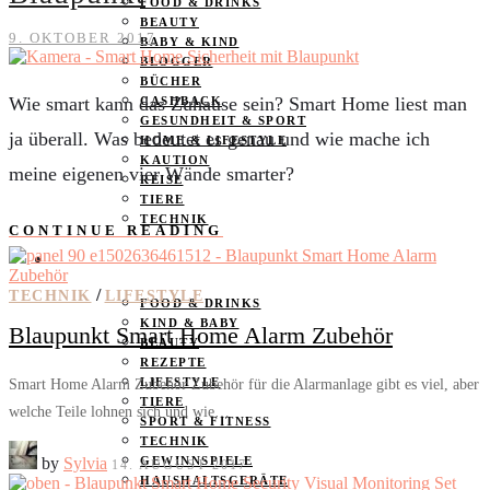
FOOD & DRINKS
BEAUTY
9. OKTOBER 2017
BABY & KIND
BLOGGER
BÜCHER
Wie smart kann das Zuhause sein? Smart Home liest man
CASHBACK
GESUNDHEIT & SPORT
ja überall. Was bedeutet es genau und wie mache ich
HOME & LIFESTYLE
KAUTION
meine eigenen vier Wände smarter?
REISE
TIERE
TECHNIK
CONTINUE READING
KATEGORIEN
/
TECHNIK
LIFESTYLE
FOOD & DRINKS
KIND & BABY
Blaupunkt Smart Home Alarm Zubehör
BEAUTY
REZEPTE
LIFESTYLE
Smart Home Alarm Zubehör Zubehör für die Alarmanlage gibt es viel, aber
TIERE
welche Teile lohnen sich und wie…
SPORT & FITNESS
TECHNIK
by
Sylvia
GEWINNSPIELE
14. AUGUST 2017
HAUSHALTSGERÄTE