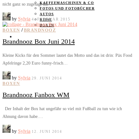
KAFFEEMASCHINEN & CO
nicht ganz so zugesagt hat…
FOTOS UND FOTOBÜCHER
AUTOS
by
Sylvia
4. FEBRUAR 2015
REISE
BOXEN
/
BOXEN
BRANDNOOZ
KIND & KEGEL
Brandnooz Box Juni 2014
Kleine Kicks für den Sommer lautet das Motto und das ist drin: Päx Food
Apfelringe 2,20 Euro funny-frisch…
by
Sylvia
29. JUNI 2014
BOXEN
Brandnooz Fanbox WM
Der Inhalt der Box hat ungefähr so viel mit Fußball zu tun wie ich
Ahnung davon habe.…
by
Sylvia
12. JUNI 2014