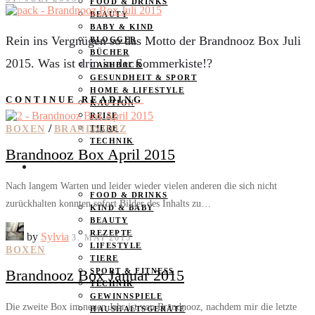
FOOD & DRINKS
BEAUTY
BABY & KIND
Rein ins Vergnügen so das Motto der Brandnooz Box Juli
BLOGGER
BÜCHER
2015. Was ist drin in der Sommerkiste!?
CASHBACK
GESUNDHEIT & SPORT
HOME & LIFESTYLE
CONTINUE READING
KAUTION
REISE
/
BOXEN
BRANDNOOZ
TIERE
TECHNIK
Brandnooz Box April 2015
KATEGORIEN
Nach langem Warten und leider wieder vielen anderen die sich nicht
FOOD & DRINKS
zurückhalten konnten sofort Bilder des Inhalts zu…
KIND & BABY
BEAUTY
REZEPTE
by
Sylvia
3. MAI 2015
LIFESTYLE
BOXEN
TIERE
Brandnooz Box Januar 2015
SPORT & FITNESS
TECHNIK
GEWINNSPIELE
Die zweite Box im neuen Jahr ist von Brandnooz, nachdem mir die letzte
HAUSHALTSGERÄTE