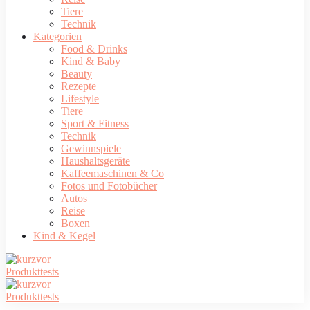
Tiere
Technik
Kategorien
Food & Drinks
Kind & Baby
Beauty
Rezepte
Lifestyle
Tiere
Sport & Fitness
Technik
Gewinnspiele
Haushaltsgeräte
Kaffeemaschinen & Co
Fotos und Fotobücher
Autos
Reise
Boxen
Kind & Kegel