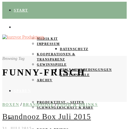
START
ÜBER UNS
MEDIA KIT
IMPRESSUM
DATENSCHUTZ
KOOPERATIONEN &
Browsing Tag
TRANSPARENZ
GEWINNSPIELE
FUNNY-FRISCH
TEILNAHMEBEDINGUNGEN
GEWINNSPIELE
ARCHIV
SPAREN
PRODUKTTEST – SEITEN
/
/
BOXEN
BRANDNOOZ
FOOD & DRINKS
SCHWANGERSCHAFT & BABY
Brandnooz Box Juli 2015
PRODUKTTESTER GESUCHT
31. JULI 2015