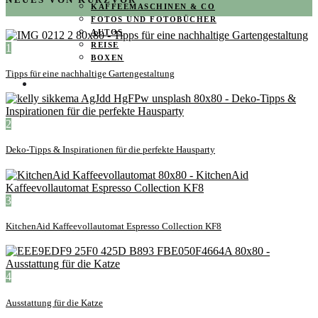
KAFFEEMASCHINEN & CO
FOTOS UND FOTOBÜCHER
AUTOS
REISE
1
BOXEN
Tipps für eine nachhaltige Gartengestaltung
KIND & KEGEL
2
Deko-Tipps & Inspirationen für die perfekte Hausparty
3
KitchenAid Kaffeevollautomat Espresso Collection KF8
4
Ausstattung für die Katze