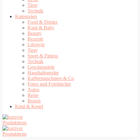
Tiere
Technik
Kategorien
Food & Drinks
Kind & Baby
Beauty
Rezepte
Lifestyle
Tiere
Sport & Fitness
Technik
Gewinnspiele
Haushaltsgeräte
Kaffeemaschinen & Co
Fotos und Fotobücher
Autos
Reise
Boxen
Kind & Kegel