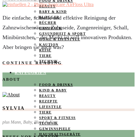
FOOD & DRINKS
BEAUTY
BABY & KIND
Die einfache, schnelle und effektive Reinigung der
BLOGGER
BÜCHER
Zahnzwischenräume. Zahnseide, Zungenreiniger, Schall,
CASHBACK
GESUNDHEIT & SPORT
Minibürstchen – der Markt ist voll innovativen Produkten.
HOME & LIFESTYLE
KAUTION
Aber bringen sie auch was?
REISE
TIERE
TECHNIK
CONTINUE READING
KATEGORIEN
ABOUT
FOOD & DRINKS
KIND & BABY
BEAUTY
REZEPTE
LIFESTYLE
SYLVIA
TIERE
SPORT & FITNESS
plus Mann, Baby, Hund & Katz
TECHNIK
GEWINNSPIELE
HAUSHALTSGERÄTE
NEUES VON KURZVOR