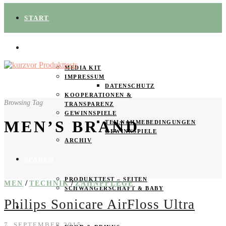
START
ÜBER UNS
MEDIA KIT
IMPRESSUM
DATENSCHUTZ
KOOPERATIONEN &
Browsing Tag
TRANSPARENZ
GEWINNSPIELE
MEN’S BRAND
TEILNAHMEBEDINGUNGEN
GEWINNSPIELE
ARCHIV
SPAREN
PRODUKTTEST – SEITEN
/
/
MEN
TECHNIK
ZAHNPFLEGE
SCHWANGERSCHAFT & BABY
Philips Sonicare AirFloss Ultra
PRODUKTTESTER GESUCHT
7. SEPTEMBER 2015