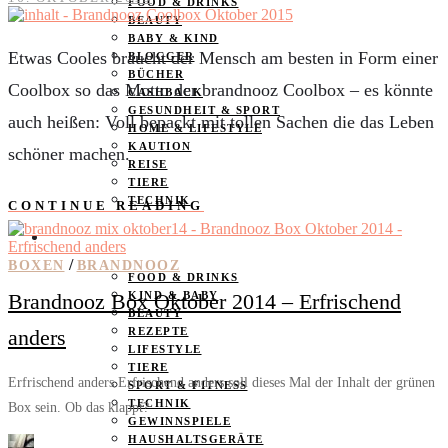
FOOD & DRINKS
BEAUTY
BABY & KIND
Etwas Cooles braucht der Mensch am besten in Form einer
BLOGGER
BÜCHER
Coolbox so das Motto der brandnooz Coolbox – es könnte
CASHBACK
GESUNDHEIT & SPORT
auch heißen: Voll bepackt mit tollen Sachen die das Leben
HOME & LIFESTYLE
KAUTION
schöner machen.
REISE
TIERE
TECHNIK
CONTINUE READING
KATEGORIEN
/
BOXEN
BRANDNOOZ
FOOD & DRINKS
Brandnooz Box Oktober 2014 – Erfrischend
KIND & BABY
BEAUTY
anders
REZEPTE
LIFESTYLE
TIERE
Erfrischend anders Erfrischend anders soll dieses Mal der Inhalt der grünen
SPORT & FITNESS
TECHNIK
Box sein. Ob das klappt?
GEWINNSPIELE
HAUSHALTSGERÄTE