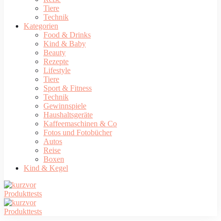
Tiere
Technik
Kategorien
Food & Drinks
Kind & Baby
Beauty
Rezepte
Lifestyle
Tiere
Sport & Fitness
Technik
Gewinnspiele
Haushaltsgeräte
Kaffeemaschinen & Co
Fotos und Fotobücher
Autos
Reise
Boxen
Kind & Kegel