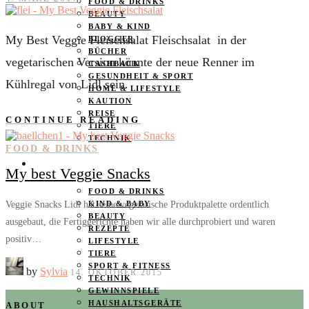
FOOD & DRINKS
BEAUTY
BABY & KIND
My Best Veggie Fleischsalat Fleischsalat in der
BLOGGER
BÜCHER
vegetarischen Version könnte der neue Renner im
CASHBACK
GESUNDHEIT & SPORT
Kühlregal von Lidl sein.
HOME & LIFESTYLE
KAUTION
REISE
CONTINUE READING
TIERE
TECHNIK
FOOD & DRINKS
KATEGORIEN
My best Veggie Snacks
FOOD & DRINKS
Veggie Snacks Lidl hat seine vegetarische Produktpalette ordentlich
KIND & BABY
BEAUTY
ausgebaut, die Fertiggerichte haben wir alle durchprobiert und waren
REZEPTE
positiv…
LIFESTYLE
TIERE
SPORT & FITNESS
by
Sylvia
14. OKTOBER 2015
TECHNIK
GEWINNSPIELE
HAUSHALTSGERÄTE
ABOUT