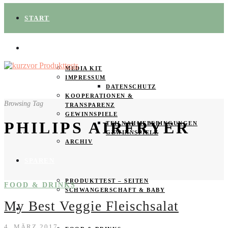
START
ÜBER UNS
MEDIA KIT
IMPRESSUM
DATENSCHUTZ
KOOPERATIONEN &
Browsing Tag
TRANSPARENZ
GEWINNSPIELE
PHILIPS AIRFRYER
TEILNAHMEBEDINGUNGEN
GEWINNSPIELE
ARCHIV
SPAREN
PRODUKTTEST – SEITEN
FOOD & DRINKS
SCHWANGERSCHAFT & BABY
My Best Veggie Fleischsalat
PRODUKTTESTER GESUCHT
4. MÄRZ 2017