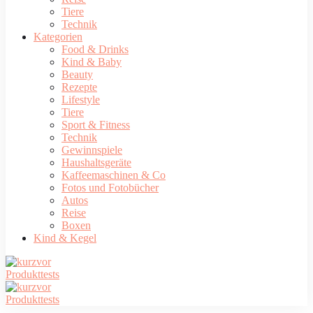
Tiere
Technik
Kategorien
Food & Drinks
Kind & Baby
Beauty
Rezepte
Lifestyle
Tiere
Sport & Fitness
Technik
Gewinnspiele
Haushaltsgeräte
Kaffeemaschinen & Co
Fotos und Fotobücher
Autos
Reise
Boxen
Kind & Kegel