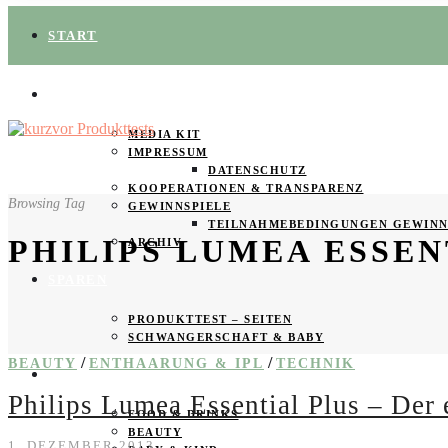
START
ÜBER UNS
MEDIA KIT
IMPRESSUM
DATENSCHUTZ
KOOPERATIONEN & TRANSPARENZ
Browsing Tag
GEWINNSPIELE
TEILNAHMEBEDINGUNGEN GEWINN
PHILIPS LUMEA ESSEN
ARCHIV
SPAREN
PRODUKTTEST – SEITEN
SCHWANGERSCHAFT & BABY
/
/
BEAUTY
ENTHAARUNG & IPL
TECHNIK
PRODUKTTESTER GESUCHT
Philips Lumea Essential Plus – Der 
FOOD & DRINKS
BEAUTY
1. DEZEMBER 2013