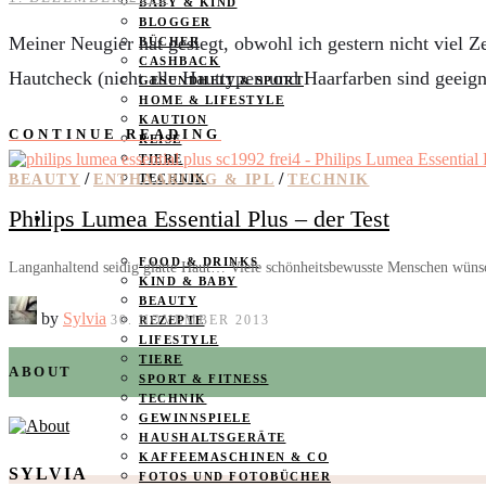
BABY & KIND
BLOGGER
Meiner Neugier hat gesiegt, obwohl ich gestern nicht viel 
BÜCHER
CASHBACK
Hautcheck (nicht alle Hauttypen und Haarfarben sind geeign
GESUNDHEIT & SPORT
HOME & LIFESTYLE
KAUTION
CONTINUE READING
REISE
TIERE
/
/
BEAUTY
ENTHAARUNG & IPL
TECHNIK
TECHNIK
Philips Lumea Essential Plus – der Test
KATEGORIEN
FOOD & DRINKS
Langanhaltend seidig glatte Haut… Viele schönheitsbewusste Menschen wüns
KIND & BABY
BEAUTY
by
Sylvia
30. NOVEMBER 2013
REZEPTE
LIFESTYLE
TIERE
ABOUT
SPORT & FITNESS
TECHNIK
GEWINNSPIELE
HAUSHALTSGERÄTE
KAFFEEMASCHINEN & CO
SYLVIA
FOTOS UND FOTOBÜCHER