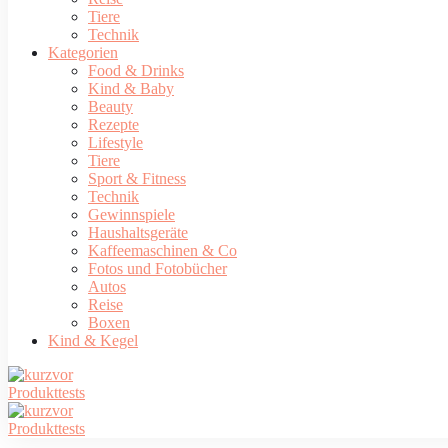
Tiere
Technik
Kategorien
Food & Drinks
Kind & Baby
Beauty
Rezepte
Lifestyle
Tiere
Sport & Fitness
Technik
Gewinnspiele
Haushaltsgeräte
Kaffeemaschinen & Co
Fotos und Fotobücher
Autos
Reise
Boxen
Kind & Kegel