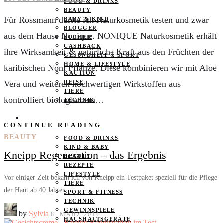
FOOD & DRINKS
BEAUTY
Für Rossmann durfte ich Naturkosmetik testen und zwar
BABY & KIND
BLOGGER
aus dem Hause Nonique. NONIQUE Naturkosmetik erhält
BÜCHER
CASHBACK
ihre Wirksamkeit & natürliche Kraft aus den Früchten der
GESUNDHEIT & SPORT
HOME & LIFESTYLE
karibischen Noni Pflanze. Diese kombinieren wir mit Aloe
KAUTION
Vera und weiteren hochwertigen Wirkstoffen aus
REISE
TIERE
kontrolliert biologischem…
TECHNIK
KATEGORIEN
CONTINUE READING
BEAUTY
FOOD & DRINKS
KIND & BABY
Kneipp Regeneration – das Ergebnis
BEAUTY
REZEPTE
LIFESTYLE
Vor einiger Zeit bekam ich von Kneipp ein Testpaket speziell für die Pflege
TIERE
der Haut ab 40 Jahren,…
SPORT & FITNESS
TECHNIK
GEWINNSPIELE
by
Sylvia
8. MÄRZ 2014
HAUSHALTSGERÄTE