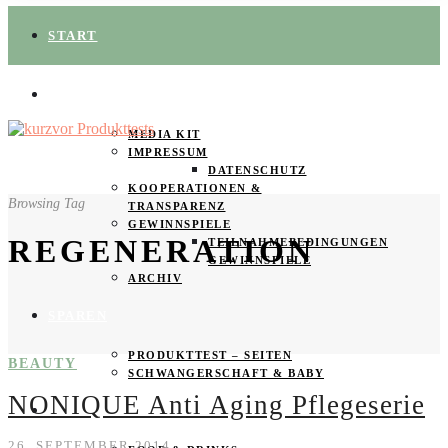
START
ÜBER UNS
MEDIA KIT
IMPRESSUM
DATENSCHUTZ
KOOPERATIONEN &
Browsing Tag
TRANSPARENZ
GEWINNSPIELE
REGENERATION
TEILNAHMEBEDINGUNGEN
GEWINNSPIELE
ARCHIV
SPAREN
PRODUKTTEST – SEITEN
BEAUTY
SCHWANGERSCHAFT & BABY
NONIQUE Anti Aging Pflegeserie
PRODUKTTESTER GESUCHT
26. SEPTEMBER 2014