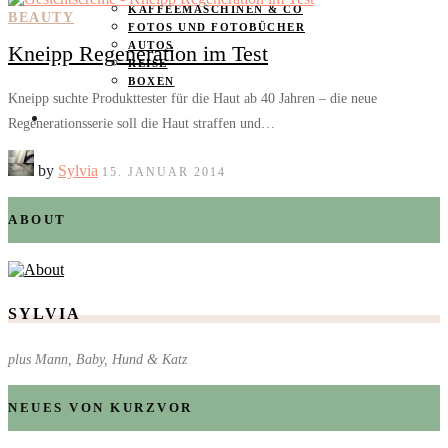
KAFFEEMASCHINEN & CO
BEAUTY
FOTOS UND FOTOBÜCHER
AUTOS
Kneipp Regeneration im Test
REISE
BOXEN
Kneipp suchte Produkttester für die Haut ab 40 Jahren – die neue
KIND & KEGEL
Regenerationsserie soll die Haut straffen und…
by
Sylvia
15. JANUAR 2014
ABOUT
SYLVIA
plus Mann, Baby, Hund & Katz
NEUES VON KURZVOR