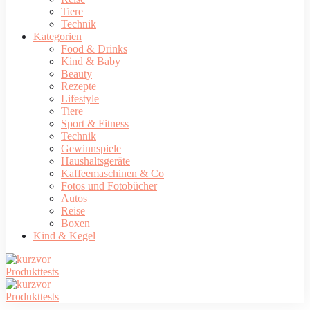
Tiere
Technik
Kategorien
Food & Drinks
Kind & Baby
Beauty
Rezepte
Lifestyle
Tiere
Sport & Fitness
Technik
Gewinnspiele
Haushaltsgeräte
Kaffeemaschinen & Co
Fotos und Fotobücher
Autos
Reise
Boxen
Kind & Kegel