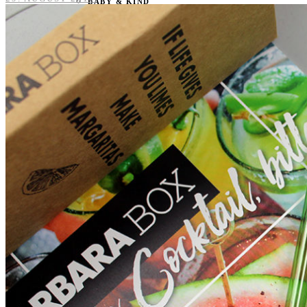
BABY & KIND
BLOGGER
BÜCHER
CASHBACK
GESUNDHEIT & SPORT
HOME & LIFESTYLE
KAUTION
REISE
TIERE
TECHNIK
KATEGORIEN
FOOD & DRINKS
KIND & BABY
BEAUTY
REZEPTE
LIFESTYLE
TIERE
SPORT & FITNESS
TECHNIK
GEWINNSPIELE
HAUSHALTSGERÄTE
KAFFEEMASCHINEN & CO
FOTOS UND FOTOBÜCHER