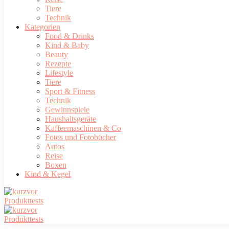
Tiere
Technik
Kategorien
Food & Drinks
Kind & Baby
Beauty
Rezepte
Lifestyle
Tiere
Sport & Fitness
Technik
Gewinnspiele
Haushaltsgeräte
Kaffeemaschinen & Co
Fotos und Fotobücher
Autos
Reise
Boxen
Kind & Kegel