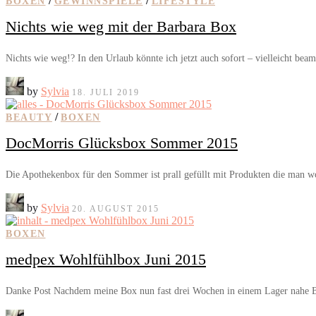
/
/
BOXEN
GEWINNSPIELE
LIFESTYLE
Nichts wie weg mit der Barbara Box
Nichts wie weg!? In den Urlaub könnte ich jetzt auch sofort – vielleicht bea
by
Sylvia
18. JULI 2019
/
BEAUTY
BOXEN
DocMorris Glücksbox Sommer 2015
Die Apothekenbox für den Sommer ist prall gefüllt mit Produkten die man w
by
Sylvia
20. AUGUST 2015
BOXEN
medpex Wohlfühlbox Juni 2015
Danke Post Nachdem meine Box nun fast drei Wochen in einem Lager nahe B