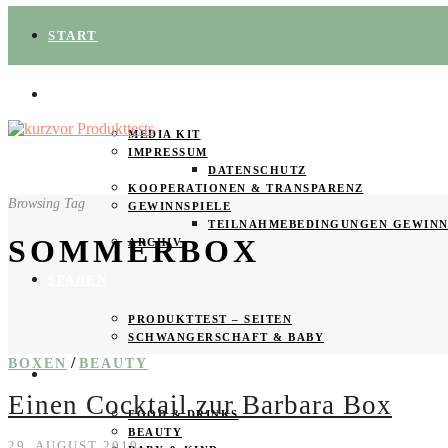
START
ÜBER UNS
MEDIA KIT
IMPRESSUM
DATENSCHUTZ
KOOPERATIONEN & TRANSPARENZ
Browsing Tag
GEWINNSPIELE
TEILNAHMEBEDINGUNGEN GEWINN
SOMMERBOX
ARCHIV
SPAREN
PRODUKTTEST – SEITEN
SCHWANGERSCHAFT & BABY
/
BOXEN
BEAUTY
PRODUKTTESTER GESUCHT
Einen Cocktail zur Barbara Box
FOOD & DRINKS
BEAUTY
29. AUGUST 2019