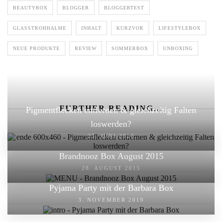
BEAUTYBOX
BLOGGER
BLOGGERTEST
GLASSTROHHALME
INHALT
KURZVOR
LIFESTYLEBOX
NEUE PRODUKTE
REVIEW
SOMMERBOX
UNBOXING
FURTHER READING...
Pigmentflecken entfernen & gleichzeitig Falten
loswerden?
25. JUNI 2020
Brandnooz Box August 2015
28. AUGUST 2015
Pyjama Party mit der Barbara Box
3. NOVEMBER 2019