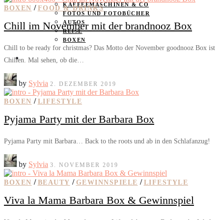
KAFFEEMASCHINEN & CO
/
BOXEN
FOOD & DRINKS
FOTOS UND FOTOBÜCHER
AUTOS
Chill im November mit der brandnooz Box
REISE
BOXEN
Chill to be ready for christmas? Das Motto der November goodnooz Box ist
KIND & KEGEL
Chillen. Mal sehen, ob die…
by
Sylvia
2. DEZEMBER 2019
/
BOXEN
LIFESTYLE
Pyjama Party mit der Barbara Box
Pyjama Party mit Barbara… Back to the roots und ab in den Schlafanzug!
by
Sylvia
3. NOVEMBER 2019
/
/
/
BOXEN
BEAUTY
GEWINNSPIELE
LIFESTYLE
Viva la Mama Barbara Box & Gewinnspiel