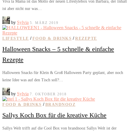
Viva la Mama ist das Motto der neuen Lifestylebox von Barbara, der Inhalt
ist aber nicht nur was…
by
Sylvia
5. MÄRZ 2019
/
/
LIFESTYLE
FOOD & DRINKS
REZEPTE
Halloween Snacks – 5 schnelle & einfache
Rezepte
Halloween Snacks für Klein & Groß Halloween Party geplant, aber noch
keine Idee was auf den Tisch soll?…
by
Sylvia
7. OKTOBER 2018
/
FOOD & DRINKS
BRANDNOOZ
Sallys Koch Box für die kreative Küche
Sallys Welt trifft auf die Cool Box von brandnooz Sallys Welt ist der