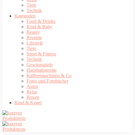
Tiere
Technik
Kategorien
Food & Drinks
Kind & Baby
Beauty
Rezepte
Lifestyle
Tiere
Sport & Fitness
Technik
Gewinnspiele
Haushaltsgeräte
Kaffeemaschinen & Co
Fotos und Fotobücher
Autos
Reise
Boxen
Kind & Kegel