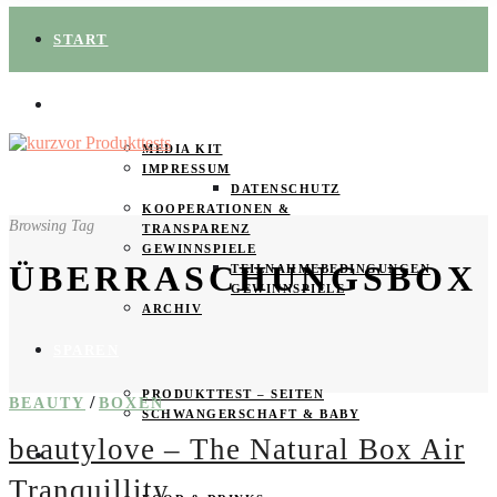
START
ÜBER UNS
MEDIA KIT
IMPRESSUM
DATENSCHUTZ
KOOPERATIONEN &
Browsing Tag
TRANSPARENZ
GEWINNSPIELE
ÜBERRASCHUNGSBOX
TEILNAHMEBEDINGUNGEN
GEWINNSPIELE
ARCHIV
SPAREN
PRODUKTTEST – SEITEN
/
BEAUTY
BOXEN
SCHWANGERSCHAFT & BABY
beautylove – The Natural Box Air
PRODUKTTESTER GESUCHT
Tranquillity