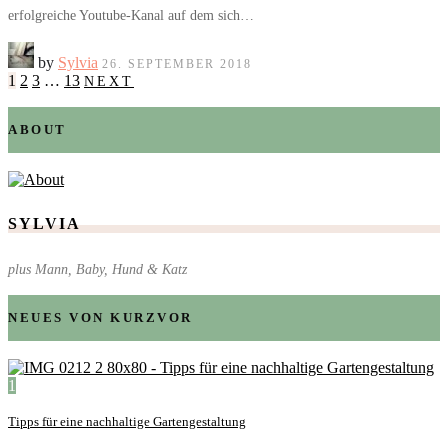
erfolgreiche Youtube-Kanal auf dem sich…
by
Sylvia
26. SEPTEMBER 2018
1
2
3
…
13
NEXT
ABOUT
SYLVIA
plus Mann, Baby, Hund & Katz
NEUES VON KURZVOR
1
Tipps für eine nachhaltige Gartengestaltung