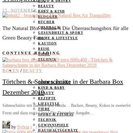
FOOD & DRINKS
BEAUTY
25. NOVEMBER 2020
BABY & KIND
BLOGGER
BÜCHER
The Natural Box Volume 4 Die Überraschungsbox für alle
CASHBACK
GESUNDHEIT & SPORT
Green Beauty Fans.
HOME & LIFESTYLE
KAUTION
REISE
CONTINUE READING
TIERE
TECHNIK
/
KATEGORIEN
BOXEN
BEAUTY
Törtchen & Sahneschnitte in der Barbara Box
FOOD & DRINKS
KIND & BABY
Dezember 2019
BEAUTY
REZEPTE
LIFESTYLE
Sahneschnitte mit Barbara und Batida… Backen, Beauty, Kokos in zweierlei
TIERE
Form und dazu extra Glow! Die Dezember Ausgabe…
SPORT & FITNESS
TECHNIK
GEWINNSPIELE
by
Sylvia
2. JANUAR 2020
HAUSHALTSGERÄTE