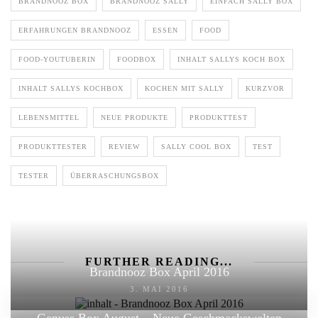
BRANDNOOZ BOX
BRANDNOOZ SALLY
EINFACH SALLY BOX
ERFAHRUNGEN BRANDNOOZ
ESSEN
FOOD
FOOD-YOUTUBERIN
FOODBOX
INHALT SALLYS KOCH BOX
INHALT SALLYS KOCHBOX
KOCHEN MIT SALLY
KURZVOR
LEBENSMITTEL
NEUE PRODUKTE
PRODUKTTEST
PRODUKTTESTER
REVIEW
SALLY COOL BOX
TEST
TESTER
ÜBERRASCHUNGSBOX
FURTHER READING...
Brandnooz Box April 2016
3. MAI 2016
Genuss Box August – Neue Geschmackswelten