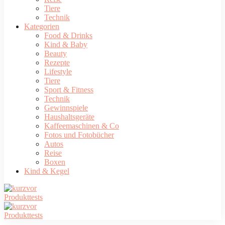
Tiere
Technik
Kategorien
Food & Drinks
Kind & Baby
Beauty
Rezepte
Lifestyle
Tiere
Sport & Fitness
Technik
Gewinnspiele
Haushaltsgeräte
Kaffeemaschinen & Co
Fotos und Fotobücher
Autos
Reise
Boxen
Kind & Kegel