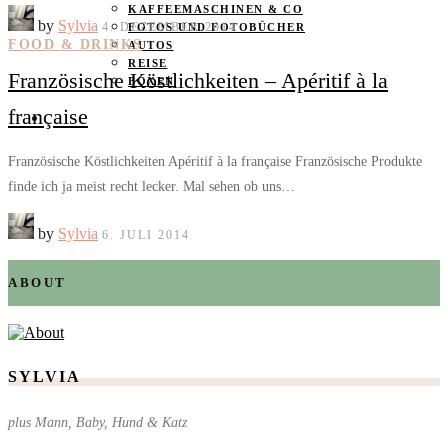
KAFFEEMASCHINEN & CO
by
Sylvia
4. DEZEMBER 2014
FOTOS UND FOTOBÜCHER
FOOD & DRINKS
AUTOS
REISE
Französische Köstlichkeiten – Apéritif à la
BOXEN
française
KIND & KEGEL
Französische Köstlichkeiten Apéritif à la française Französische Produkte
finde ich ja meist recht lecker. Mal sehen ob uns…
by
Sylvia
6. JULI 2014
ABOUT
SYLVIA
plus Mann, Baby, Hund & Katz