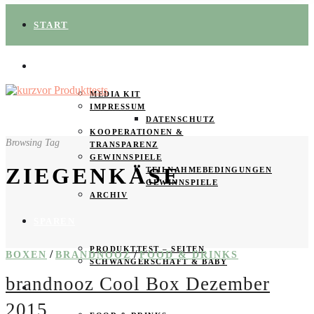
START
ÜBER UNS
MEDIA KIT
IMPRESSUM
DATENSCHUTZ
KOOPERATIONEN &
Browsing Tag
TRANSPARENZ
GEWINNSPIELE
ZIEGENKÄSE
TEILNAHMEBEDINGUNGEN
GEWINNSPIELE
ARCHIV
SPAREN
PRODUKTTEST – SEITEN
/
/
BOXEN
BRANDNOOZ
FOOD & DRINKS
SCHWANGERSCHAFT & BABY
brandnooz Cool Box Dezember
PRODUKTTESTER GESUCHT
2015