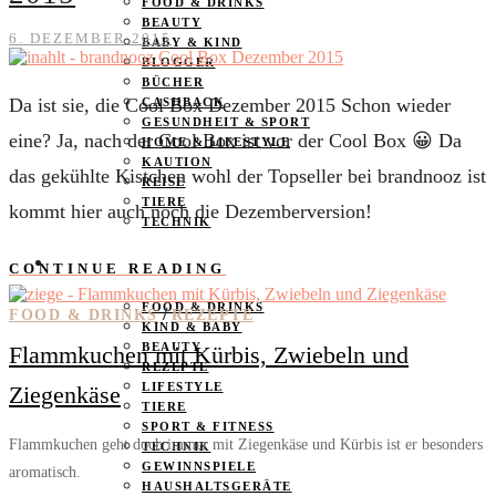
FOOD & DRINKS
BEAUTY
6. DEZEMBER 2015
BABY & KIND
BLOGGER
BÜCHER
Da ist sie, die Cool Box Dezember 2015 Schon wieder
CASHBACK
GESUNDHEIT & SPORT
eine? Ja, nach der Cool Box ist vor der Cool Box 😀 Da
HOME & LIFESTYLE
KAUTION
das gekühlte Kistchen wohl der Topseller bei brandnooz ist
REISE
TIERE
kommt hier auch noch die Dezemberversion!
TECHNIK
KATEGORIEN
CONTINUE READING
FOOD & DRINKS
/
FOOD & DRINKS
REZEPTE
KIND & BABY
BEAUTY
Flammkuchen mit Kürbis, Zwiebeln und
REZEPTE
LIFESTYLE
Ziegenkäse
TIERE
SPORT & FITNESS
Flammkuchen geht doch immer mit Ziegenkäse und Kürbis ist er besonders
TECHNIK
GEWINNSPIELE
aromatisch.
HAUSHALTSGERÄTE