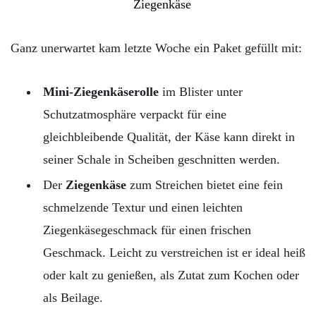
Ganz unerwartet kam letzte Woche ein Paket gefüllt mit:
Mini-Ziegenkäserolle
i
m
Blister
unter
Schutzatmosphäre
verpackt
für
eine
gleichbleibende
Qualität, d
er
Käse
kann
direkt
in
seiner
Schale
in
Scheiben
geschnitten
werden
.
Der
Ziegenkäse
zum
Streichen
bietet
eine
fein
schmelzende
Textur
und
einen
leichten
Ziegenkäsegeschmack
für
einen
frischen
Geschmack
.
Leicht
zu
verstreichen
ist
er
ideal
heiß
oder
kalt
zu
genießen
,
als
Zutat
zum
Kochen
oder
als
Beilage
.