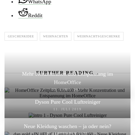
WhatsApp
Reddit
GESCHENKIDEE
WEIHNACHTEN
WEIHNACHTSGESCHENKE
FURTHER READING...
Mehr Konzentration und Entspannung im
HomeOffice
22. APRIL 2021
Dyson Pure Cool Luftreiniger
11. JULI 2019
Neue Kleidung waschen – ja oder nein?
3. SEPTEMBER 2023