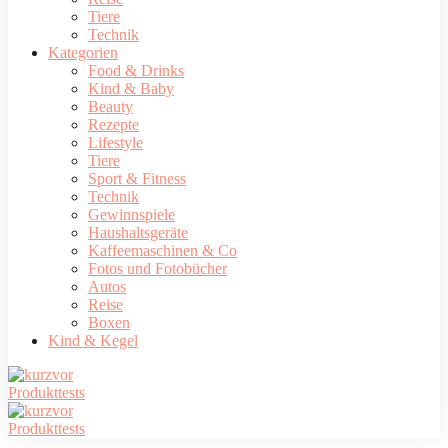
Tiere
Technik
Kategorien
Food & Drinks
Kind & Baby
Beauty
Rezepte
Lifestyle
Tiere
Sport & Fitness
Technik
Gewinnspiele
Haushaltsgeräte
Kaffeemaschinen & Co
Fotos und Fotobücher
Autos
Reise
Boxen
Kind & Kegel