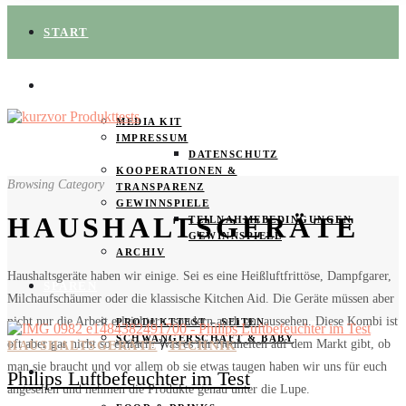
START
ÜBER UNS
MEDIA KIT
IMPRESSUM
DATENSCHUTZ
KOOPERATIONEN &
Browsing Category
TRANSPARENZ
GEWINNSPIELE
HAUSHALTSGERÄTE
TEILNAHMEBEDINGUNGEN
GEWINNSPIELE
ARCHIV
Haushaltsgeräte haben wir einige. Sei es eine Heißluftfrittöse, Dampfgarer,
SPAREN
Milchaufschäumer oder die klassische Kitchen Aid. Die Geräte müssen aber
nicht nur die Arbeit erleichtern, sondern auch gut aussehen. Diese Kombi ist
PRODUKTTEST – SEITEN
SCHWANGERSCHAFT & BABY
oft aber gar nicht so einfach. Was es für Neuheiten auf dem Markt gibt, ob
/
HAUSHALTSGERÄTE
TECHNIK
man sie braucht und vor allem ob sie etwas taugen haben wir uns für euch
PRODUKTTESTER GESUCHT
Philips Luftbefeuchter im Test
angesehen und nehmen die Produkte genau unter die Lupe.