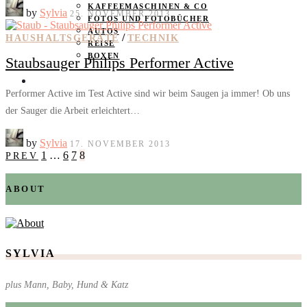
KAFFEEMASCHINEN & CO
by
Sylvia
25. NOVEMBER 2013
FOTOS UND FOTOBÜCHER
AUTOS
/
HAUSHALTSGERÄTE
TECHNIK
REISE
BOXEN
Staubsauger Philips Performer Active
KIND & KEGEL
Performer Active im Test Active sind wir beim Saugen ja immer! Ob uns
der Sauger die Arbeit erleichtert…
by
Sylvia
17. NOVEMBER 2013
1
…
6
7
8
PREV
ABOUT
SYLVIA
plus Mann, Baby, Hund & Katz