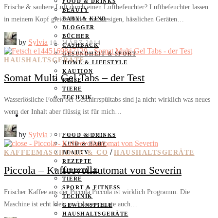
FOOD & DRINKS
Frische & saubere Luft durch einen Luftbefeuchter? Luftbefeuchter lassen
BEAUTY
in meinem Kopf gleich Bilder von riesigen, hässlichen Geräten…
BABY & KIND
BLOGGER
BÜCHER
by
Sylvia
10. MÄRZ 2014
CASHBACK
GESUNDHEIT & SPORT
HAUSHALTSGERÄTE
HOME & LIFESTYLE
KAUTION
Somat Multi Gel Tabs – der Test
REISE
TIERE
TECHNIK
Wasserlösliche Folien bei Geschirrspültabs sind ja nicht wirklich was neues
wenn der Inhalt aber flüssig ist für mich…
KATEGORIEN
by
Sylvia
2. FEBRUAR 2014
FOOD & DRINKS
KIND & BABY
/
KAFFEEMASCHINEN & CO
HAUSHALTSGERÄTE
BEAUTY
REZEPTE
Piccola – Kaffeevollautomat von Severin
LIFESTYLE
TIERE
SPORT & FITNESS
Frischer Kaffee aus der Piccola Piccola ist wirklich Programm. Die
TECHNIK
Maschine ist echt klein und das erstaunte auch…
GEWINNSPIELE
HAUSHALTSGERÄTE