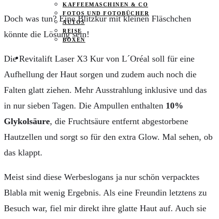
KAFFEEMASCHINEN & CO
FOTOS UND FOTOBÜCHER
Doch was tun? Eine Blitzkur mit kleinen Fläschchen
AUTOS
REISE
könnte die Lösung sein!
BOXEN
Die Revitalift Laser X3 Kur von L´Oréal soll für eine
KIND & KEGEL
Aufhellung der Haut sorgen und zudem auch noch die
Falten glatt ziehen. Mehr Ausstrahlung inklusive und das
in nur sieben Tagen. Die Ampullen enthalten
10%
Glykolsäure
, die Fruchtsäure entfernt abgestorbene
Hautzellen und sorgt so für den extra Glow. Mal sehen, ob
das klappt.
Meist sind diese Werbeslogans ja nur schön verpacktes
Blabla mit wenig Ergebnis. Als eine Freundin letztens zu
Besuch war, fiel mir direkt ihre glatte Haut auf. Auch sie