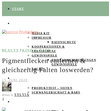
START
ÜBER UNS
MEDIA KIT
IMPRESSUM
DATENSCHUTZ
KOOPERATIONEN &
/
BEAUTY
KIND & BABY
TRANSPARENZ
GEWINNSPIELE
Pigmentflecken entfernen &
TEILNAHMEBEDINGUNGEN
GEWINNSPIELE
gleichzeitig Falten loswerden?
ARCHIV
SPAREN
25. JUNI 2020
PRODUKTTEST – SEITEN
SCHWANGERSCHAFT & BABY
SYLVIA
Written by
4
PRODUKTTESTER GESUCHT