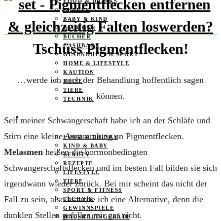
FOOD & DRINKS
BEAUTY
BABY & KIND
BLOGGER
BÜCHER
Tschüss Pigmentflecken!
CASHBACK
GESUNDHEIT & SPORT
HOME & LIFESTYLE
KAUTION
…werde ich nach der Behandlung hoffentlich sagen
REISE
TIERE
können.
TECHNIK
KATEGORIEN
Seit meiner Schwangerschaft habe ich an der Schläfe und
Stirn eine kleine Ansammlung an Pigmentflecken.
FOOD & DRINKS
KIND & BABY
Melasmen
heißen die hormonbedingten
BEAUTY
REZEPTE
Schwangerschaftsflecken und im besten Fall bilden sie sich
LIFESTYLE
TIERE
irgendwann wieder zurück. Bei mir scheint das nicht der
SPORT & FITNESS
Fall zu sein, also brauche ich eine Alternative, denn die
TECHNIK
GEWINNSPIELE
dunklen Stellen gefallen mir gar nicht.
HAUSHALTSGERÄTE