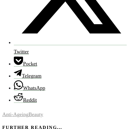
Twitter
Pocket
Telegram
WhatsApp
Reddit
Anti-Ageing
Beauty
FURTHER READING...