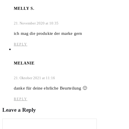
MELLY S.
21. November 2020 at 10:35
ich mag die produkte der marke gern
REPLY
MELANIE
21. Oktober 2021 at 11:16
danke für deine ehrliche Beurteilung 🙂
REPLY
Leave a Reply