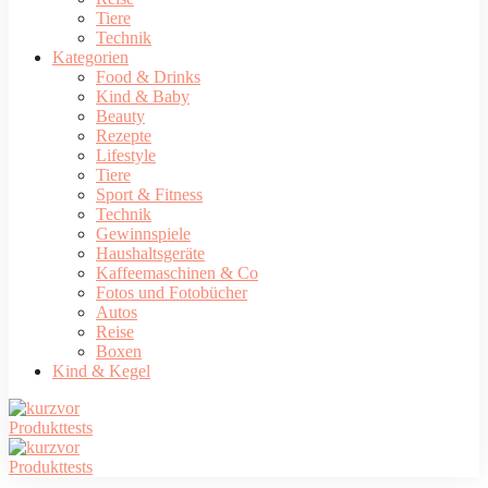
Tiere
Technik
Kategorien
Food & Drinks
Kind & Baby
Beauty
Rezepte
Lifestyle
Tiere
Sport & Fitness
Technik
Gewinnspiele
Haushaltsgeräte
Kaffeemaschinen & Co
Fotos und Fotobücher
Autos
Reise
Boxen
Kind & Kegel