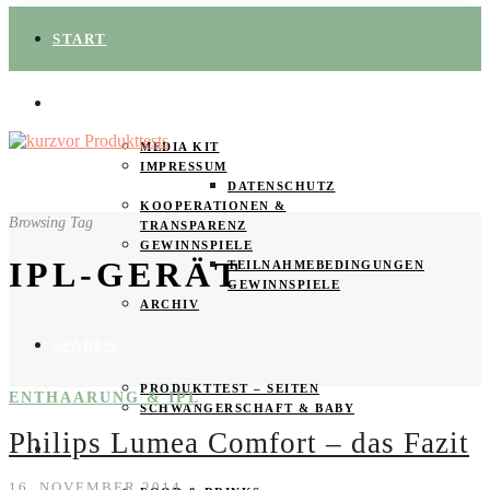
START
ÜBER UNS
MEDIA KIT
IMPRESSUM
DATENSCHUTZ
KOOPERATIONEN &
Browsing Tag
TRANSPARENZ
GEWINNSPIELE
IPL-GERÄT
TEILNAHMEBEDINGUNGEN
GEWINNSPIELE
ARCHIV
SPAREN
PRODUKTTEST – SEITEN
ENTHAARUNG & IPL
SCHWANGERSCHAFT & BABY
Philips Lumea Comfort – das Fazit
PRODUKTTESTER GESUCHT
16. NOVEMBER 2014