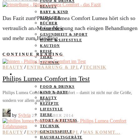
FOOD & DRINKS
BEAUTY
BABY & KIND
Das Fazit zum Philips Lumea Comfort Lumea hört sich so
BLOGGER
BÜCHER
vertraulich an. Meine Meinung nach einigen Behandlungen
CASHBACK
GESUNDHEIT & SPORT
und mehr zum Handling.
HOME & LIFESTYLE
KAUTION
REISE
CONTINUE READING
TIERE
TECHNIK
/
/
BEAUTY
ENTHAARUNG & IPL
TECHNIK
KATEGORIEN
Philips Lumea Comfort im Test
FOOD & DRINKS
Philips Lumea Comfort im Test Comfort – damit ist nicht nur die Größe,
KIND & BABY
BEAUTY
sondern vor allem auch die…
REZEPTE
LIFESTYLE
by
Sylvia
TIERE
23. OKTOBER 2014
SPORT & FITNESS
TECHNIK
/
/
GEWINNSPIELE
BEAUTY
ENTHAARUNG & IPL
WAS KOMMT...
HAUSHALTSGERÄTE