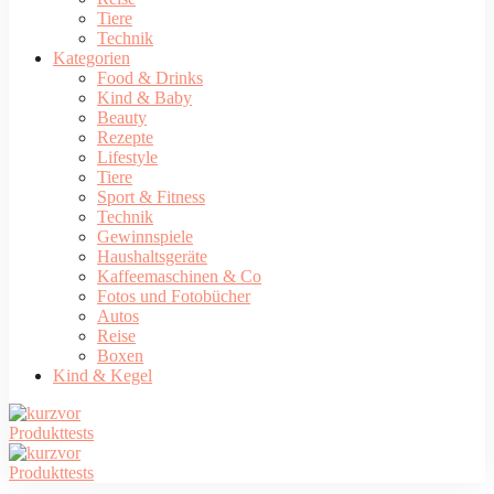
Tiere
Technik
Kategorien
Food & Drinks
Kind & Baby
Beauty
Rezepte
Lifestyle
Tiere
Sport & Fitness
Technik
Gewinnspiele
Haushaltsgeräte
Kaffeemaschinen & Co
Fotos und Fotobücher
Autos
Reise
Boxen
Kind & Kegel