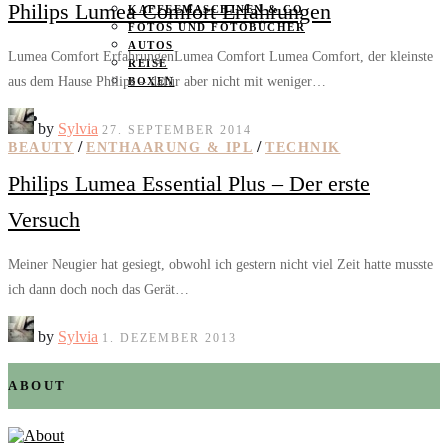
Philips Lumea Comfort Erfahrungen
KAFFEEMASCHINEN & CO
FOTOS UND FOTOBÜCHER
AUTOS
Lumea Comfort ErfahrungenLumea Comfort Lumea Comfort, der kleinste
REISE
aus dem Hause Philips – dafür aber nicht mit weniger…
BOXEN
KIND & KEGEL
by
Sylvia
27. SEPTEMBER 2014
/
/
BEAUTY
ENTHAARUNG & IPL
TECHNIK
Philips Lumea Essential Plus – Der erste
Versuch
Meiner Neugier hat gesiegt, obwohl ich gestern nicht viel Zeit hatte musste
ich dann doch noch das Gerät…
by
Sylvia
1. DEZEMBER 2013
ABOUT