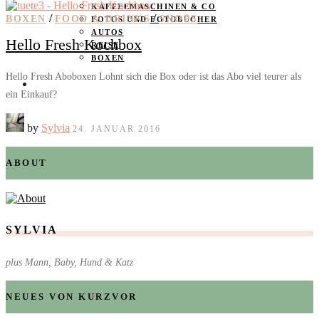
KAFFEEMASCHINEN & CO
/
/
BOXEN
FOOD & DRINKS
SHOPS
FOTOS UND FOTOBÜCHER
AUTOS
Hello Fresh Kochbox
REISE
BOXEN
Hello Fresh Aboboxen Lohnt sich die Box oder ist das Abo viel teurer als
KIND & KEGEL
ein Einkauf?
by
Sylvia
24. JANUAR 2016
ABOUT
SYLVIA
plus Mann, Baby, Hund & Katz
NEUES VON KURZVOR