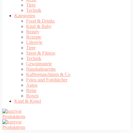
Tiere
Technik
Kategorien
Food & Drinks
Kind & Baby
Beauty
Rezepte
Lifestyle
Tiere
Sport & Fitness
Technik
Gewinnspiele
Haushaltsgeräte
Kaffeemaschinen & Co
Fotos und Fotobücher
Autos
Reise
Boxen
Kind & Kegel