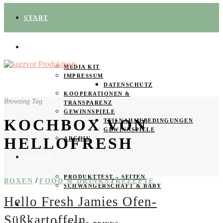
START
ÜBER UNS
MEDIA KIT
IMPRESSUM
DATENSCHUTZ
KOOPERATIONEN &
Browsing Tag
TRANSPARENZ
GEWINNSPIELE
KOCHBOX VON
TEILNAHMEBEDINGUNGEN
GEWINNSPIELE
HELLOFRESH
ARCHIV
SPAREN
PRODUKTTEST – SEITEN
/
/
BOXEN
FOOD & DRINKS
REZEPTE
SCHWANGERSCHAFT & BABY
Hello Fresh Jamies Ofen-
PRODUKTTESTER GESUCHT
Süßkartoffeln