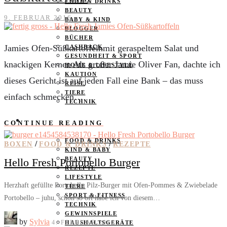
FOOD & DRINKS
BEAUTY
9. FEBRUAR 2016
BABY & KIND
BLOGGER
BÜCHER
Jamies Ofen-Süßkartoffelnmit geraspeltem Salat und
CASHBACK
GESUNDHEIT & SPORT
knackigen Kernen Als großer Jamie Oliver Fan, dachte ich
HOME & LIFESTYLE
KAUTION
dieses Gericht ist auf jeden Fall eine Bank – das muss
REISE
TIERE
einfach schmecken…
TECHNIK
KATEGORIEN
CONTINUE READING
FOOD & DRINKS
/
/
BOXEN
FOOD & DRINKS
REZEPTE
KIND & BABY
BEAUTY
Hello Fresh Portobello Burger
REZEPTE
LIFESTYLE
Herzhaft gefüllte Portobello Pilz-Burger mit Ofen-Pommes & Zwiebelade
TIERE
SPORT & FITNESS
Portobello – juhu, schon so oft habe ich von diesem…
TECHNIK
GEWINNSPIELE
by
Sylvia
4. FEBRUAR 2016
HAUSHALTSGERÄTE