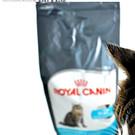
BABY & KIND
BLOGGER
BÜCHER
CASHBACK
GESUNDHEIT & SPORT
HOME & LIFESTYLE
KAUTION
REISE
TIERE
TECHNIK
KATEGORIEN
FOOD & DRINKS
KIND & BABY
BEAUTY
REZEPTE
LIFESTYLE
TIERE
SPORT & FITNESS
TECHNIK
GEWINNSPIELE
HAUSHALTSGERÄTE
KAFFEEMASCHINEN & CO
FOTOS UND FOTOBÜCHER