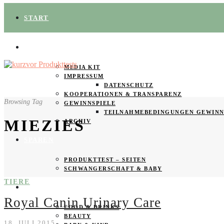
START
ÜBER UNS
MEDIA KIT
IMPRESSUM
DATENSCHUTZ
KOOPERATIONEN & TRANSPARENZ
Browsing Tag
GEWINNSPIELE
TEILNAHMEBEDINGUNGEN GEWINN
MIEZIES
ARCHIV
SPAREN
PRODUKTTEST – SEITEN
SCHWANGERSCHAFT & BABY
TIERE
PRODUKTTESTER GESUCHT
Royal Canin Urinary Care
FOOD & DRINKS
BEAUTY
18. JULI 2015