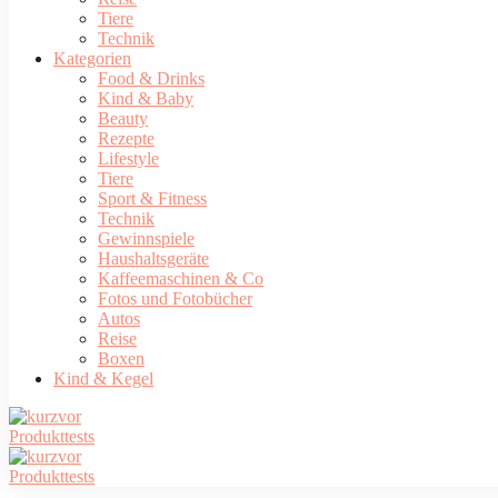
Tiere
Technik
Kategorien
Food & Drinks
Kind & Baby
Beauty
Rezepte
Lifestyle
Tiere
Sport & Fitness
Technik
Gewinnspiele
Haushaltsgeräte
Kaffeemaschinen & Co
Fotos und Fotobücher
Autos
Reise
Boxen
Kind & Kegel