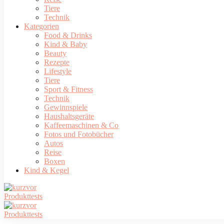
Tiere
Technik
Kategorien
Food & Drinks
Kind & Baby
Beauty
Rezepte
Lifestyle
Tiere
Sport & Fitness
Technik
Gewinnspiele
Haushaltsgeräte
Kaffeemaschinen & Co
Fotos und Fotobücher
Autos
Reise
Boxen
Kind & Kegel