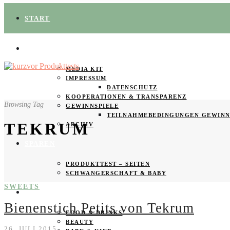
START
ÜBER UNS
MEDIA KIT
IMPRESSUM
DATENSCHUTZ
KOOPERATIONEN & TRANSPARENZ
Browsing Tag
GEWINNSPIELE
TEILNAHMEBEDINGUNGEN GEWINN
TEKRUM
ARCHIV
SPAREN
PRODUKTTEST – SEITEN
SCHWANGERSCHAFT & BABY
SWEETS
PRODUKTTESTER GESUCHT
Bienenstich Petits von Tekrum
FOOD & DRINKS
BEAUTY
26. JULI 2015