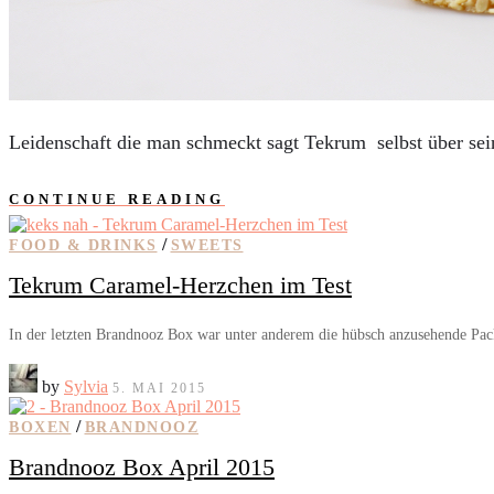
AUTOS
REISE
BOXEN
KIND & KEGEL
Leidenschaft die man schmeckt sagt Tekrum selbst über sei
CONTINUE READING
/
FOOD & DRINKS
SWEETS
Tekrum Caramel-Herzchen im Test
In der letzten Brandnooz Box war unter anderem die hübsch anzusehende P
by
Sylvia
5. MAI 2015
/
BOXEN
BRANDNOOZ
Brandnooz Box April 2015