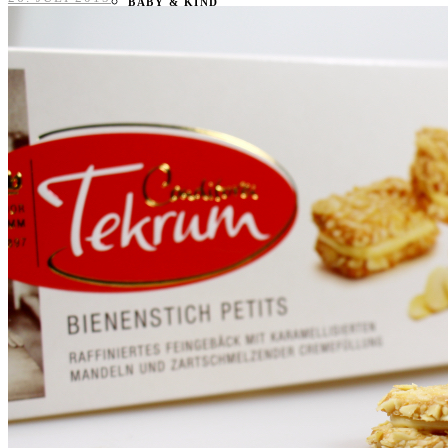
BABY & KIND
BLOGGER
BÜCHER
CASHBACK
GESUNDHEIT & SPORT
HOME & LIFESTYLE
KAUTION
REISE
TIERE
TECHNIK
KATEGORIEN
FOOD & DRINKS
KIND & BABY
BEAUTY
REZEPTE
LIFESTYLE
TIERE
SPORT & FITNESS
TECHNIK
GEWINNSPIELE
HAUSHALTSGERÄTE
KAFFEEMASCHINEN & CO
FOTOS UND FOTOBÜCHER