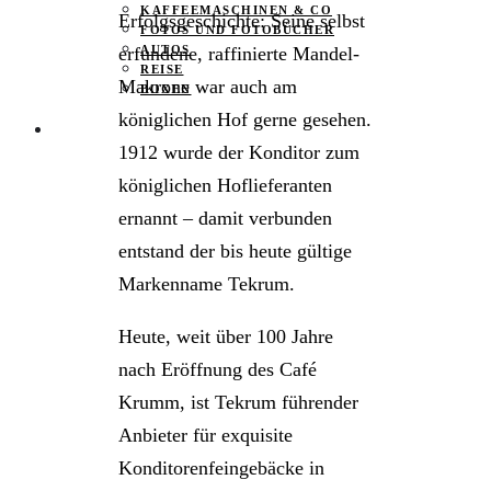
KAFFEEMASCHINEN & CO
Erfolgsgeschichte: Seine selbst
FOTOS UND FOTOBÜCHER
erfundene, raffinierte Mandel-
AUTOS
REISE
Makrone war auch am
BOXEN
königlichen Hof gerne gesehen.
KIND & KEGEL
1912 wurde der Konditor zum
königlichen Hoflieferanten
ernannt – damit verbunden
entstand der bis heute gültige
Markenname Tekrum.
Heute, weit über 100 Jahre
nach Eröffnung des Café
Krumm, ist Tekrum führender
Anbieter für exquisite
Konditorenfeingebäcke in