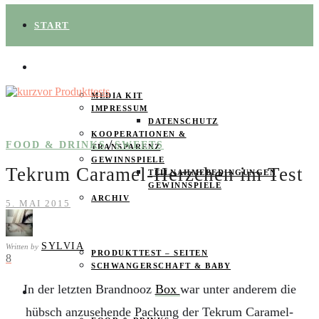
START
ÜBER UNS
MEDIA KIT
IMPRESSUM
DATENSCHUTZ
KOOPERATIONEN &
/
FOOD & DRINKS
SWEETS
TRANSPARENZ
GEWINNSPIELE
Tekrum Caramel-Herzchen im Test
TEILNAHMEBEDINGUNGEN
GEWINNSPIELE
ARCHIV
5. MAI 2015
SPAREN
SYLVIA
Written by
PRODUKTTEST – SEITEN
8
SCHWANGERSCHAFT & BABY
In der letzten Brandnooz
Box
war unter anderem die
PRODUKTTESTER GESUCHT
hübsch anzusehende Packung der Tekrum Caramel-