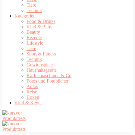
Tiere
Technik
Kategorien
Food & Drinks
Kind & Baby
Beauty
Rezepte
Lifestyle
Tiere
Sport & Fitness
Technik
Gewinnspiele
Haushaltsgeräte
Kaffeemaschinen & Co
Fotos und Fotobücher
Autos
Reise
Boxen
Kind & Kegel