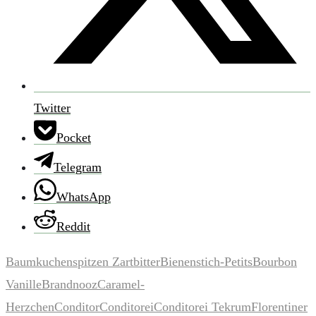
Twitter
Pocket
Telegram
WhatsApp
Reddit
Baumkuchenspitzen Zartbitter
Bienenstich-Petits
Bourbon
Vanille
Brandnooz
Caramel-
Herzchen
Conditor
Conditorei
Conditorei Tekrum
Florentiner