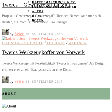
KAFFEEMASCHINEN & CO
Twercs – Gewürzregal La Vita
FOTOS UND FOTOBÜCHER
AUTOS
Projekt 1 Gewürzregal Gewürzregal? Über den Namen kann man sich
REISE
BOXEN
streiten, für mich ist das eher ein Kräuterregal.
KIND & KEGEL
by
Sylvia
28. SEPTEMBER 2015
/
/
HAUSHALTSGERÄTE
TECHNIK
WOHNEN
Twercs Werkzeugkoffer von Vorwerk
Twercs Werkzeuge mit Persönlichkeit Twercs ist was genau? Das Design
erinnert eher an ein Beautycase als an eine Kiste…
by
Sylvia
28. SEPTEMBER 2015
ABOUT