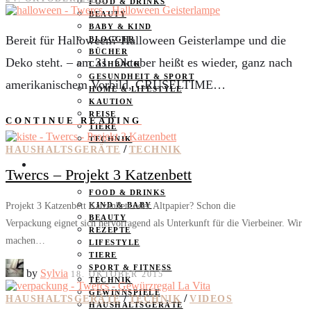
FOOD & DRINKS
BEAUTY
BABY & KIND
Bereit für Halloween? Halloween Geisterlampe und die
BLOGGER
BÜCHER
Deko steht. – am 31. Oktober heißt es wieder, ganz nach
CASHBACK
GESUNDHEIT & SPORT
amerikanischem Vorbild, GRUSELTIME…
HOME & LIFESTYLE
KAUTION
REISE
CONTINUE READING
TIERE
TECHNIK
/
HAUSHALTSGERÄTE
TECHNIK
KATEGORIEN
Twercs – Projekt 3 Katzenbett
FOOD & DRINKS
Projekt 3 Katzenbett Katzenbett oder Altpapier? Schon die
KIND & BABY
BEAUTY
Verpackung eignet sich hervorragend als Unterkunft für die Vierbeiner. Wir
REZEPTE
machen…
LIFESTYLE
TIERE
SPORT & FITNESS
by
Sylvia
18. OKTOBER 2015
TECHNIK
GEWINNSPIELE
/
/
HAUSHALTSGERÄTE
TECHNIK
VIDEOS
HAUSHALTSGERÄTE