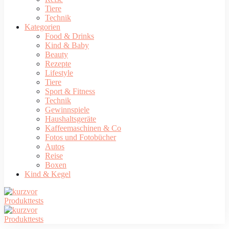
Tiere
Technik
Kategorien
Food & Drinks
Kind & Baby
Beauty
Rezepte
Lifestyle
Tiere
Sport & Fitness
Technik
Gewinnspiele
Haushaltsgeräte
Kaffeemaschinen & Co
Fotos und Fotobücher
Autos
Reise
Boxen
Kind & Kegel