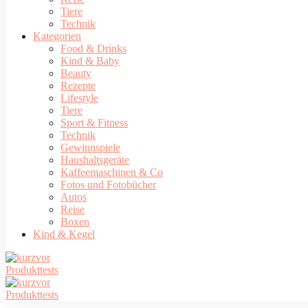
Tiere
Technik
Kategorien
Food & Drinks
Kind & Baby
Beauty
Rezepte
Lifestyle
Tiere
Sport & Fitness
Technik
Gewinnspiele
Haushaltsgeräte
Kaffeemaschinen & Co
Fotos und Fotobücher
Autos
Reise
Boxen
Kind & Kegel