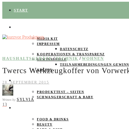
START
ÜBER UNS
MEDIA KIT
IMPRESSUM
DATENSCHUTZ
KOOPERATIONEN & TRANSPARENZ
/
/
HAUSHALTSGERÄTE
TECHNIK
WOHNEN
GEWINNSPIELE
TEILNAHMEBEDINGUNGEN GEWINN
Twercs Werkzeugkoffer von Vorwer
ARCHIV
SPAREN
28. SEPTEMBER 2015
PRODUKTTEST – SEITEN
SCHWANGERSCHAFT & BABY
SYLVIA
Written by
13
PRODUKTTESTER GESUCHT
FOOD & DRINKS
BEAUTY