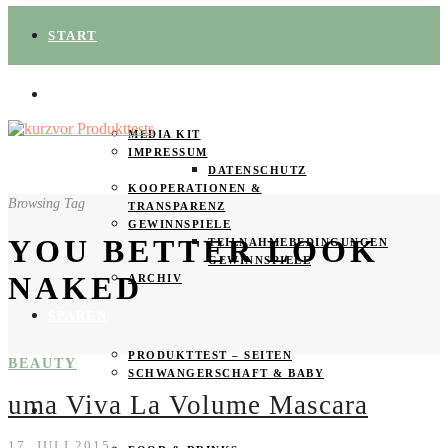
START
ÜBER UNS
MEDIA KIT
IMPRESSUM
DATENSCHUTZ
KOOPERATIONEN &
Browsing Tag
TRANSPARENZ
GEWINNSPIELE
YOU BETTER LOOK
TEILNAHMEBEDINGUNGEN
GEWINNSPIELE
NAKED
ARCHIV
SPAREN
PRODUKTTEST – SEITEN
BEAUTY
SCHWANGERSCHAFT & BABY
uma Viva La Volume Mascara
PRODUKTTESTER GESUCHT
17. JULI 2015