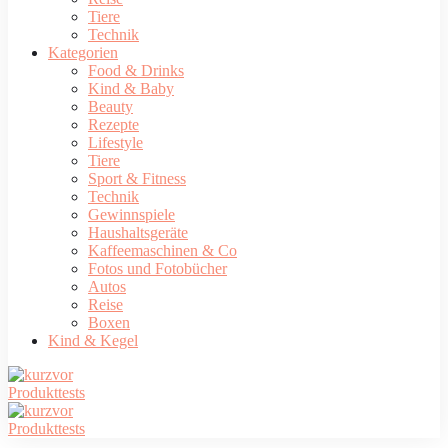
Tiere
Technik
Kategorien
Food & Drinks
Kind & Baby
Beauty
Rezepte
Lifestyle
Tiere
Sport & Fitness
Technik
Gewinnspiele
Haushaltsgeräte
Kaffeemaschinen & Co
Fotos und Fotobücher
Autos
Reise
Boxen
Kind & Kegel