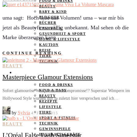
FOOD & DRINKS
BEAUTY
BABY & KIND
uma sagt: Hoch lebe das Volumen! uma – war mir bis
BLOGGER
BÜCHER
jetzt als Beautyfirma völlig unbekannt. Mal sehen ob die
CASHBACK
GESUNDHEIT & SPORT
Marke überzeugen kann.
HOME & LIFESTYLE
KAUTION
REISE
CONTINUE READING
TIERE
TECHNIK
BEAUTY
KATEGORIEN
Masterpiece Glamour Extensions
FOOD & DRINKS
Sofort glamouröse Wimpern ohne Kompromisse!? Superstar Wimpern im
KIND & BABY
BEAUTY
Hollywood Style wurden mir ja zuletzt hier versprochen und ich…
REZEPTE
LIFESTYLE
by
Sylvia
TIERE
4. JULI 2015
SPORT & FITNESS
TECHNIK
BEAUTY
GEWINNSPIELE
L’Oréal False Lash Superstar
HAUSHALTSGERÄTE