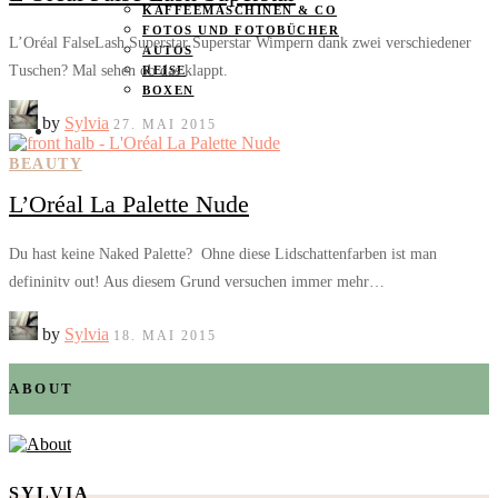
KAFFEEMASCHINEN & CO
FOTOS UND FOTOBÜCHER
L’Oréal FalseLash Superstar Superstar Wimpern dank zwei verschiedener
AUTOS
Tuschen? Mal sehen ob das klappt.
REISE
BOXEN
by
Sylvia
27. MAI 2015
KIND & KEGEL
BEAUTY
L’Oréal La Palette Nude
Du hast keine Naked Palette? Ohne diese Lidschattenfarben ist man
defininitv out! Aus diesem Grund versuchen immer mehr…
by
Sylvia
18. MAI 2015
ABOUT
SYLVIA