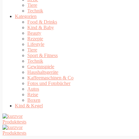
Tiere
Technik
Kategorien
Food & Drinks
Kind & Baby
Beauty
Rezepte
Lifestyle
Tiere
Sport & Fitness
Technik
Gewinnspiele
Haushaltsgeräte
Kaffeemaschinen & Co
Fotos und Fotobücher
Autos
Reise
Boxen
Kind & Kegel