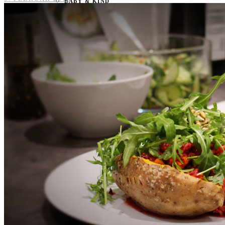
BABY & KIND
BLOGGER
BÜCHER
CASHBACK
GESUNDHEIT & SPORT
HOME & LIFESTYLE
KAUTION
REISE
TIERE
TECHNIK
KATEGORIEN
FOOD & DRINKS
KIND & BABY
BEAUTY
REZEPTE
LIFESTYLE
TIERE
SPORT & FITNESS
TECHNIK
GEWINNSPIELE
HAUSHALTSGERÄTE
KAFFEEMASCHINEN & CO
FOTOS UND FOTOBÜCHER