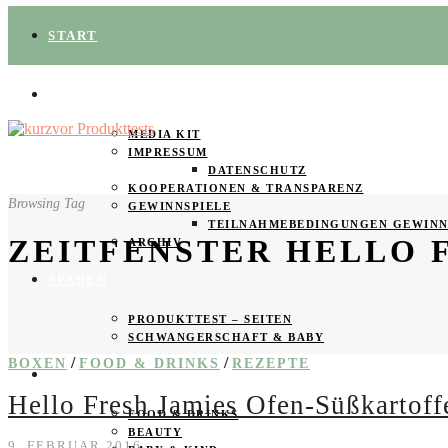
START
ÜBER UNS
MEDIA KIT
IMPRESSUM
DATENSCHUTZ
KOOPERATIONEN & TRANSPARENZ
Browsing Tag
GEWINNSPIELE
TEILNAHMEBEDINGUNGEN GEWINN
ZEITFENSTER HELLO 
ARCHIV
SPAREN
PRODUKTTEST – SEITEN
SCHWANGERSCHAFT & BABY
/
/
BOXEN
FOOD & DRINKS
REZEPTE
PRODUKTTESTER GESUCHT
Hello Fresh Jamies Ofen-Süßkartoff
FOOD & DRINKS
BEAUTY
9. FEBRUAR 2016