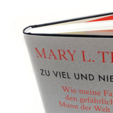
FOOD & DRINKS
BEAUTY
BABY & KIND
BLOGGER
BÜCHER
CASHBACK
GESUNDHEIT & SPORT
HOME & LIFESTYLE
KAUTION
REISE
TIERE
TECHNIK
KATEGORIEN
FOOD & DRINKS
KIND & BABY
BEAUTY
REZEPTE
LIFESTYLE
TIERE
SPORT & FITNESS
TECHNIK
GEWINNSPIELE
HAUSHALTSGERÄTE