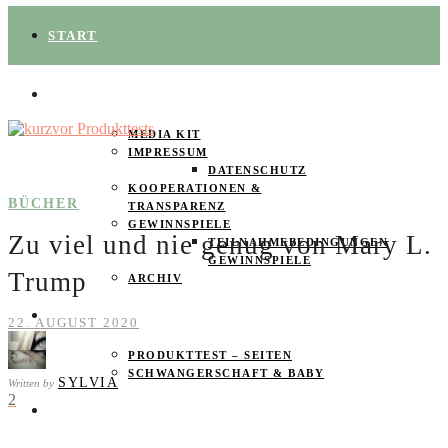
START
ÜBER UNS
MEDIA KIT
IMPRESSUM
DATENSCHUTZ
KOOPERATIONEN &
BÜCHER
TRANSPARENZ
GEWINNSPIELE
Zu viel und nie genug von Mary L.
TEILNAHMEBEDINGUNGEN
GEWINNSPIELE
Trump
ARCHIV
SPAREN
22. AUGUST 2020
PRODUKTTEST – SEITEN
SCHWANGERSCHAFT & BABY
SYLVIA
Written by
2
PRODUKTTESTER GESUCHT