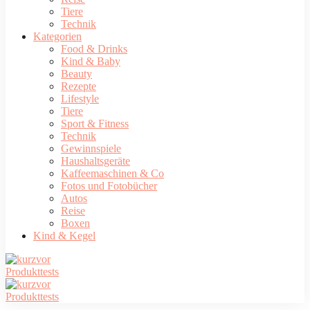
Tiere
Technik
Kategorien
Food & Drinks
Kind & Baby
Beauty
Rezepte
Lifestyle
Tiere
Sport & Fitness
Technik
Gewinnspiele
Haushaltsgeräte
Kaffeemaschinen & Co
Fotos und Fotobücher
Autos
Reise
Boxen
Kind & Kegel