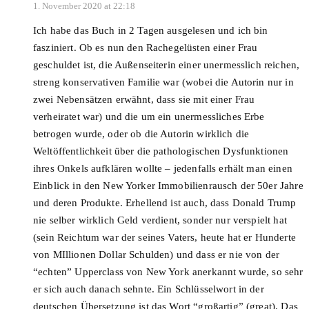
1. November 2020 at 22:18
Ich habe das Buch in 2 Tagen ausgelesen und ich bin
fasziniert. Ob es nun den Rachegelüsten einer Frau
geschuldet ist, die Außenseiterin einer unermesslich reichen,
streng konservativen Familie war (wobei die Autorin nur in
zwei Nebensätzen erwähnt, dass sie mit einer Frau
verheiratet war) und die um ein unermessliches Erbe
betrogen wurde, oder ob die Autorin wirklich die
Weltöffentlichkeit über die pathologischen Dysfunktionen
ihres Onkels aufklären wollte – jedenfalls erhält man einen
Einblick in den New Yorker Immobilienrausch der 50er Jahre
und deren Produkte. Erhellend ist auch, dass Donald Trump
nie selber wirklich Geld verdient, sonder nur verspielt hat
(sein Reichtum war der seines Vaters, heute hat er Hunderte
von MIllionen Dollar Schulden) und dass er nie von der
“echten” Upperclass von New York anerkannt wurde, so sehr
er sich auch danach sehnte. Ein Schlüsselwort in der
deutschen Übersetzung ist das Wort “großartig” (great). Das