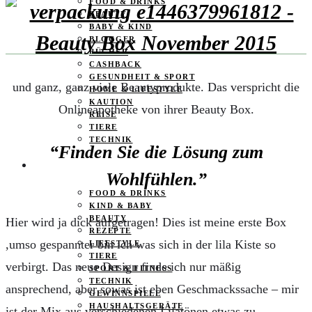
FOOD & DRINKS
BEAUTY
BABY & KIND
BLOGGER
BÜCHER
CASHBACK
GESUNDHEIT & SPORT
und ganz, ganz viele Beautyprodukte. Das verspricht die
HOME & LIFESTYLE
KAUTION
Onlineapotheke von ihrer Beauty Box.
REISE
TIERE
TECHNIK
“Finden Sie die Lösung zum
KATEGORIEN
Wohlfühlen.”
FOOD & DRINKS
KIND & BABY
BEAUTY
Hier wird ja dick aufgetragen! Dies ist meine erste Box
REZEPTE
,umso gespannter bin ich was sich in der lila Kiste so
LIFESTYLE
TIERE
verbirgt. Das neue Design finde ich nur mäßig
SPORT & FITNESS
TECHNIK
ansprechend, aber sowas ist eben Geschmackssache – mir
GEWINNSPIELE
HAUSHALTSGERÄTE
ist der Mix aus verschiedenen Lilatönen etwas zu