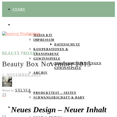
START
ÜBER UNS
MEDIA KIT
IMPRESSUM
DATENSCHUTZ
KOOPERATIONEN &
/
BEAUTY
BOXEN
TRANSPARENZ
GEWINNSPIELE
Beauty Box November 2015
TEILNAHMEBEDINGUNGEN
GEWINNSPIELE
ARCHIV
1. NOVEMBER 2015
SPAREN
SYLVIA
Written by
PRODUKTTEST – SEITEN
23
SCHWANGERSCHAFT & BABY
Neues Design – Neuer Inhalt
PRODUKTTESTER GESUCHT