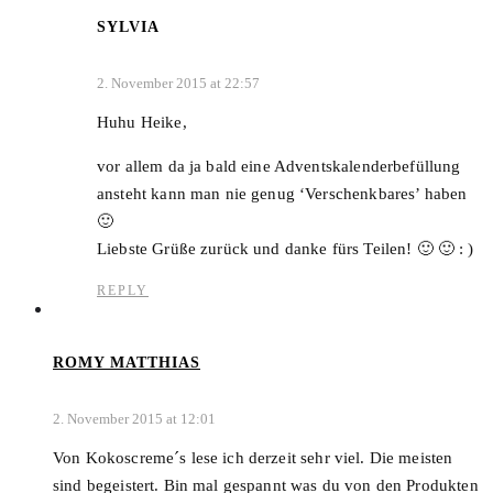
SYLVIA
2. November 2015 at 22:57
Huhu Heike,
vor allem da ja bald eine Adventskalenderbefüllung
ansteht kann man nie genug ‘Verschenkbares’ haben
🙂
Liebste Grüße zurück und danke fürs Teilen! 🙂 🙂 : )
REPLY
ROMY MATTHIAS
2. November 2015 at 12:01
Von Kokoscreme´s lese ich derzeit sehr viel. Die meisten
sind begeistert. Bin mal gespannt was du von den Produkten