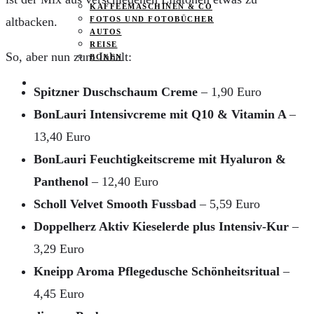
KAFFEEMASCHINEN & CO
altbacken.
FOTOS UND FOTOBÜCHER
AUTOS
REISE
So, aber nun zum Inhalt:
BOXEN
KIND & KEGEL
Spitzner Duschschaum Creme
– 1,90 Euro
BonLauri Intensivcreme mit Q10 & Vitamin A
–
13,40 Euro
BonLauri Feuchtigkeitscreme mit Hyaluron &
Panthenol
– 12,40 Euro
Scholl Velvet Smooth Fussbad
– 5,59 Euro
Doppelherz Aktiv Kieselerde plus Intensiv-Kur
–
3,29 Euro
Kneipp Aroma Pflegedusche Schönheitsritual
–
4,45 Euro