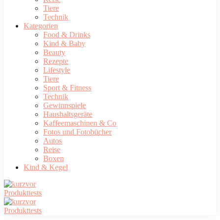
Tiere
Technik
Kategorien
Food & Drinks
Kind & Baby
Beauty
Rezepte
Lifestyle
Tiere
Sport & Fitness
Technik
Gewinnspiele
Haushaltsgeräte
Kaffeemaschinen & Co
Fotos und Fotobücher
Autos
Reise
Boxen
Kind & Kegel