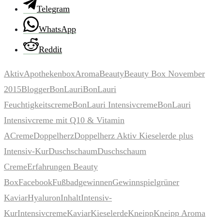
Telegram
WhatsApp
Reddit
Aktiv
Apothekenbox
Aroma
Beauty
Beauty Box November
2015
Blogger
BonLauri
BonLauri
Feuchtigkeitscreme
BonLauri Intensivcreme
BonLauri
Intensivcreme mit Q10 & Vitamin
A
Creme
Doppelherz
Doppelherz Aktiv Kieselerde plus
Intensiv-Kur
Duschschaum
Duschschaum
Creme
Erfahrungen Beauty
Box
Facebook
Fußbad
gewinnen
Gewinnspiel
grüner
Kaviar
Hyaluron
Inhalt
Intensiv-
Kur
Intensivcreme
Kaviar
Kieselerde
Kneipp
Kneipp Aroma