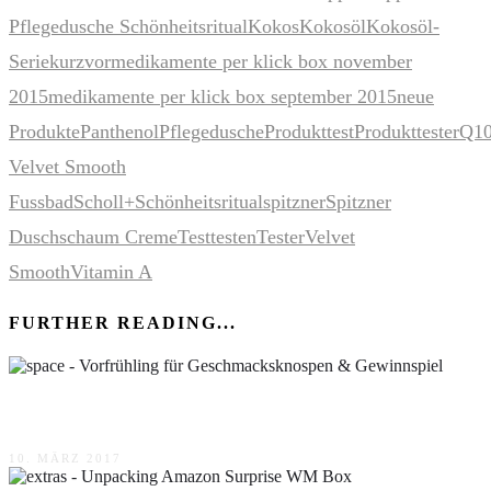
Pflegedusche Schönheitsritual
Kokos
Kokosöl
Kokosöl-
Serie
kurzvor
medikamente per klick box november
2015
medikamente per klick box september 2015
neue
Produkte
Panthenol
Pflegedusche
Produkttest
Produkttester
Q1
Velvet Smooth
Fussbad
Scholl+
Schönheitsritual
spitzner
Spitzner
Duschschaum Creme
Test
testen
Tester
Velvet
Smooth
Vitamin A
FURTHER READING...
Vorfrühling für Geschmacksknospen & Gewinnspiel
10. MÄRZ 2017