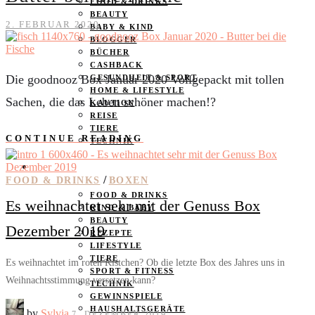
FOOD & DRINKS
BEAUTY
2. FEBRUAR 2020
BABY & KIND
BLOGGER
BÜCHER
CASHBACK
Die goodnooz Box Januar 2020 Vollgepackt mit tollen
GESUNDHEIT & SPORT
HOME & LIFESTYLE
Sachen, die das Leben schöner machen!?
KAUTION
REISE
TIERE
CONTINUE READING
TECHNIK
KATEGORIEN
/
FOOD & DRINKS
BOXEN
FOOD & DRINKS
Es weihnachtet sehr mit der Genuss Box
KIND & BABY
BEAUTY
Dezember 2019
REZEPTE
LIFESTYLE
TIERE
Es weihnachtet im roten Kistchen? Ob die letzte Box des Jahres uns in
SPORT & FITNESS
Weihnachtsstimmung versetzen kann?
TECHNIK
GEWINNSPIELE
HAUSHALTSGERÄTE
by
Sylvia
7. DEZEMBER 2019