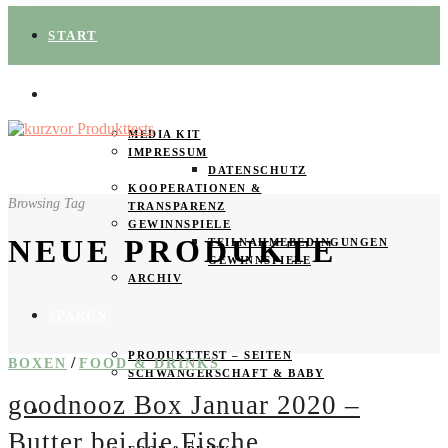
START
ÜBER UNS
MEDIA KIT
IMPRESSUM
DATENSCHUTZ
KOOPERATIONEN &
Browsing Tag
TRANSPARENZ
GEWINNSPIELE
NEUE PRODUKTE
TEILNAHMEBEDINGUNGEN
GEWINNSPIELE
ARCHIV
SPAREN
PRODUKTTEST – SEITEN
/
BOXEN
FOOD & DRINKS
SCHWANGERSCHAFT & BABY
goodnooz Box Januar 2020 –
PRODUKTTESTER GESUCHT
Butter bei die Fische