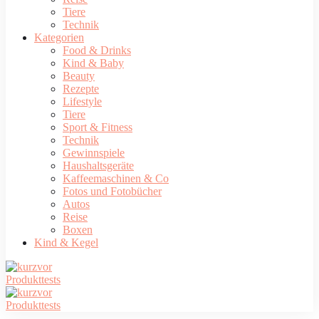
Tiere
Technik
Kategorien
Food & Drinks
Kind & Baby
Beauty
Rezepte
Lifestyle
Tiere
Sport & Fitness
Technik
Gewinnspiele
Haushaltsgeräte
Kaffeemaschinen & Co
Fotos und Fotobücher
Autos
Reise
Boxen
Kind & Kegel