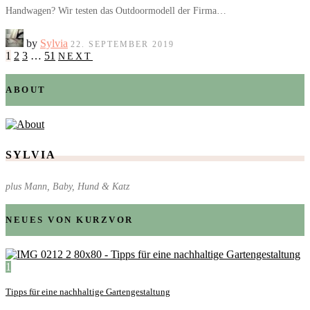
Handwagen? Wir testen das Outdoormodell der Firma…
by
Sylvia
22. SEPTEMBER 2019
1
2
3
…
51
NEXT
ABOUT
SYLVIA
plus Mann, Baby, Hund & Katz
NEUES VON KURZVOR
1
Tipps für eine nachhaltige Gartengestaltung