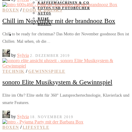
KAFFEEMASCHINEN & CO
FOTOS UND FOTOBÜCHER
/
BOXEN
FOOD & DRINKS
AUTOS
REISE
Chill im November mit der brandnooz Box
BOXEN
Chill to be ready for christmas? Das Motto der November goodnooz Box ist
KIND & KEGEL
Chillen. Mal sehen, ob die…
by
Sylvia
2. DEZEMBER 2019
/
TECHNIK
GEWINNSPIELE
sonoro Elite Musiksystem & Gewinnspiel
Elite im Ohr? Elite steht für 360° Lautsprechertechnologie, Klavierlack und
smarte Features.
by
Sylvia
18. NOVEMBER 2019
/
BOXEN
LIFESTYLE